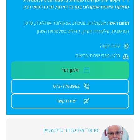
מחלקת אישפוז אונקולוגי במרכז דוידוף, מרכז רפואי רבין
תחום ראשי:
אונקולוגיה
,
פנימית
,
אונקולוגיה אורולוגית
,
סרטן
הערמונית
,
שלפוחית השתן
,
גידולים בשלפוחית השתן
פתח תקווה
פרטי
,
מכבי שירותי בריאות
זימון תור
073-7763962
יצירת קשר
פרופ' אלכסנדר גרינשטיין