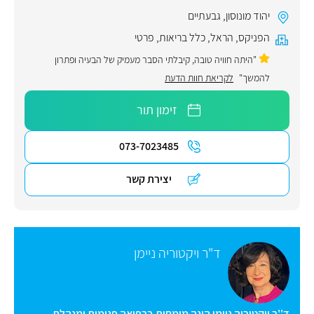
יהוד מונוסון
,
גבעתיים
הפניקס
,
הראל
,
כלל בריאות
,
פרטי
"היתה חוויה טובה, קיבלתי הסבר מעמיק של הבעיה ופתרון
להמשך"
לקריאת חוות הדעת
זימון תור
073-7023485
יצירת קשר
ד"ר ויקטוריה ניימן
ד''ר ויקטוריה ניימן הינה מומחית ברפואה פנימית ומנהלת