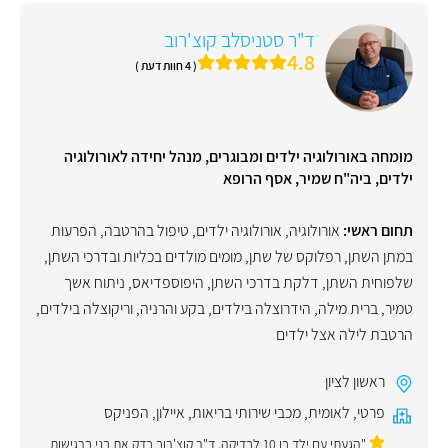
ד"ר סטניסלב קוצ'רוב
4.8
( 4 חוות דעת )
מומחה באורולוגיה ילדים ומבוגרים, מנהל יחידה לאורולוגיה
ילדים, ביה"ח שמיר, אסף הרופא
תחום ראשי:
אורולוגיה
,
אורולוגיה ילדים
,
טיפול בהרטבה
,
הפרעות
במתן השתן
,
רפלוקס של שתן
,
מומים מולדים בכליות ובדרכי השתן
,
שלפוחית השתן
,
דלקת בדרכי השתן
,
היפוספדיאס
,
ניתוח אשך
טמיר
,
ברית מילה
,
הידרוצלה בילדים
,
בקע והרניה
,
וריקוצלה בילדים
,
הרטבת לילה אצל ילדים
ראשון לציון
פרטי
,
לאומית
,
מכבי שירותי בריאות
,
איילון
,
הפניקס
"הגעתי עם ילד בן 10 לבדיקה. ד"ר קוצ'רוב בדק את בני ברגישות