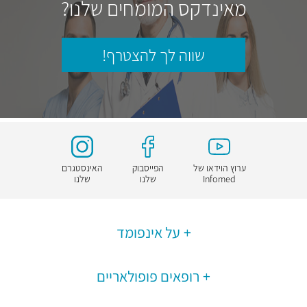
מאינדקס המומחים שלנו?
שווה לך להצטרף!
ערוץ הוידאו של
הפייסבוק
האינסטגרם
Infomed
שלנו
שלנו
על אינפומד
רופאים פופולאריים