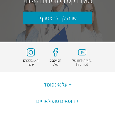
מאינדקס המומחים שלנו?
שווה לך להצטרף!
ערוץ הוידאו של
הפייסבוק
האינסטגרם
Infomed
שלנו
שלנו
על אינפומד
רופאים פופולאריים