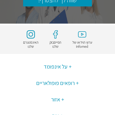
שווה לך להצטרף!
ערוץ הוידאו של
הפייסבוק
האינסטגרם
Infomed
שלנו
שלנו
על אינפומד
רופאים פופולאריים
אזור