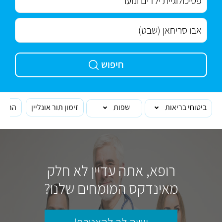
חיפוש
ביטוחי בריאות
שפות
זימון תור אונליין
הרופא
רופא, אתה עדיין לא חלק
מאינדקס המומחים שלנו?