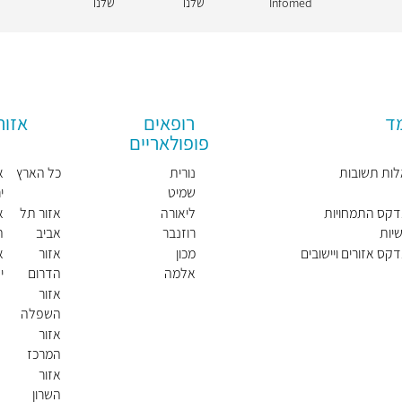
Infomed
שלנו
שלנו
מד
רופאים
אזור
פופולאריים
ות תשובות
נורית
כל הארץ
א
שמיט
י
קלנדר
דקס התמחויות
ליאורה
אזור תל
א
וב
יות
רוזנבר
אביב
ה
ג
דקס אזורים ויישובים
מכון
אזור
א
אלמה
הדרום
י
ו
אזור
השפלה
אזור
המרכז
אזור
השרון