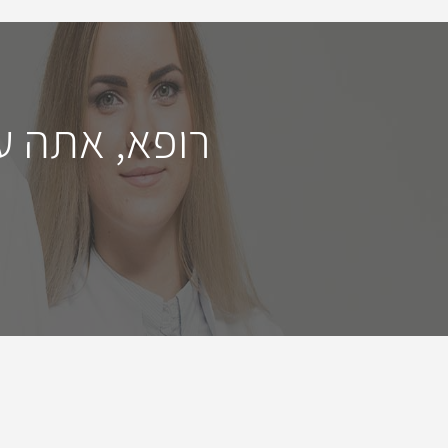
רופא, אתה ע