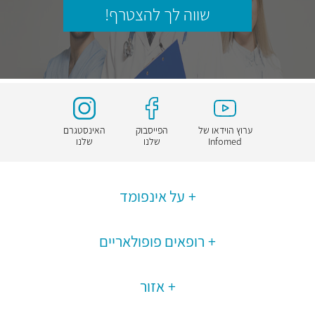
שווה לך להצטרף!
ערוץ הוידאו של
הפייסבוק
האינסטגרם
Infomed
שלנו
שלנו
על אינפומד
רופאים פופולאריים
אזור