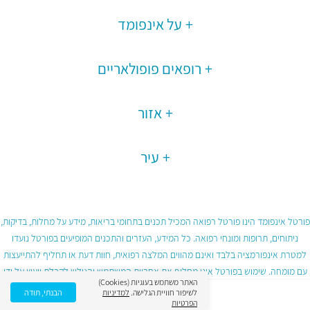
על אינפומד
רופאים פופולאריים
אזור
עיר
פורטל אינפומד הינו פורטל רפואה המכיל תכנים בתחומי בריאות, מידע על מחלות, בדיקות,
ניתוחים, תרופות ומונחי רפואה. כל המידע, העזרים והתכנים המופיעים בפורטל נועדו
למטרת אינפורמציה בלבד ואינם מהווים המלצה רפואית, חוות דעת או תחליף להתייעצות
עם מומחה. שימוש בפורטל אינו מחליף את אחריות המשתמש והגולש לקבלת ייעוץ על ידי
האתר משתמש בעוגיות (Cookies)
גורם רפואי מוסמך ובכפוף לתנאי השימוש בפורטל.
לשיפור חוויית הגלישה.
למדיניות
הבנתי, תודה
הפרטיות