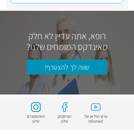
רופא, אתה עדיין לא חלק
מאינדקס המומחים שלנו?
שווה לך להצטרף!
ערוץ הוידאו של
הפייסבוק
האינסטגרם
Infomed
שלנו
שלנו