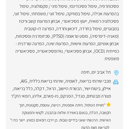
פסיכותרפיה
,
טיפול פסיכודינמי
,
טיפול מיני / סקסולוגיה
,
טיפול
בהפרעות אכילה
,
טיפול במוזיקה
,
טיפול זוגי / משפחתי
,
טיפול זוגי
,
פסיכולוגיה רפואית
,
ייעוץ פסיכיאטרי
,
אבחון הפרעות קשב וריכוז
במבוגרים
,
טיפול בחרדה
,
דיכאון וחרדה
,
הפרעה דו-קוטבית
(מאניה-דיפרסיה)
,
פוסט טראומה (PTSD)
,
סכיזופרניה ופסיכוזות
,
אבחון אוטיזם
,
הפרעות אישיות
,
הפרעות שינה
,
הפרעה טורדנית -
כפייתית (OCD)
,
אבחון פסיכיאטרי
,
נוירופסיכיאטריה
,
פסיכיאטריה
משפטית
תל אביב יפו
,
חיפה
מכבי שירותי בריאות
,
לאומית
,
שירותי בריאות כללית
,
AIG
,
איילון
,
ביטוח ישיר
,
הכשרת היישוב
,
הראל
,
דקלה
,
כלל בריאות
,
מנורה מבטחים
,
מגדל
,
הפניקס
,
ניו-פארם
,
אליהו
,
רופאי היק"ר
"חוויית הטיפול, היתה אמפטית, רגישה, עוטפת, מקצועית, תוך
הקשבה, הכלה, בנועם באווירה שלווה ובהבנה, לקושי והמצוקה
האישית. הרגשתי שאני בידיים טובות. כן יירבו רופאים כמוהו. יישר כח !"
לקריאת חוות הדעת