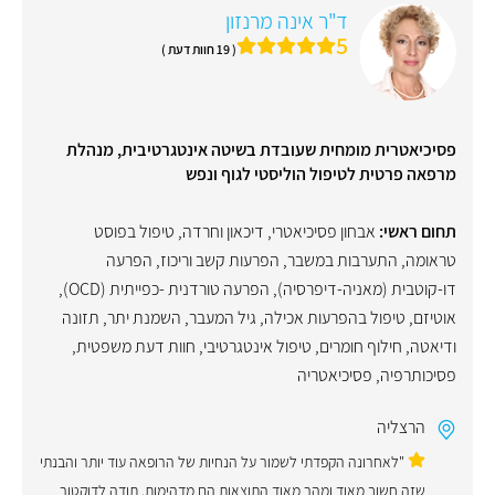
ד"ר אינה מרנזון
5
( 19 חוות דעת )
פסיכיאטרית מומחית שעובדת בשיטה אינטגרטיבית, מנהלת
מרפאה פרטית לטיפול הוליסטי לגוף ונפש
תחום ראשי:
אבחון פסיכיאטרי
,
דיכאון וחרדה
,
טיפול בפוסט
טראומה
,
התערבות במשבר
,
הפרעות קשב וריכוז
,
הפרעה
דו-קוטבית (מאניה-דיפרסיה)
,
הפרעה טורדנית -כפייתית (OCD)
,
אוטיזם
,
טיפול בהפרעות אכילה
,
גיל המעבר
,
השמנת יתר
,
תזונה
ודיאטה
,
חילוף חומרים
,
טיפול אינטגרטיבי
,
חוות דעת משפטית
,
פסיכותרפיה
,
פסיכיאטריה
הרצליה
"לאחרונה הקפדתי לשמור על הנחיות של הרופאה עוד יותר והבנתי
שזה חשוב מאוד ומהר מאוד התוצאות הם מדהימות. תודה לדוקטור