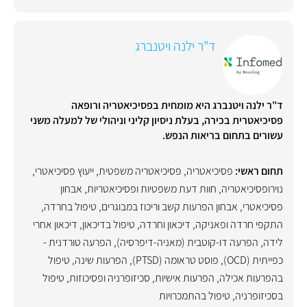
ד"ר ילנה ויטנברג
ד"ר ילנה ויטנברג היא מומחית בפסיכיאטריה ורופאה
פסיכיאטרית בכירה, בעלת ניסיון קליני וניהולי של למעלה משני
עשורים בתחום בריאות הנפש.
תחום ראשי:
פסיכיאטריה
,
פסיכיאטריה משפטית
,
ייעוץ פסיכיאטרי
,
נוירופסיכיאטריה
,
חוות דעת משפטיות ופסיכיאטריות
,
אבחון
פסיכיאטרי
,
אבחון הפרעות קשב וריכוז במבוגרים
,
טיפול בחרדה
,
התקפי חרדה ופאניקה
,
דיכאון וחרדה
,
טיפול בדיכאון
,
דיכאון אחרי
לידה
,
הפרעה דו-קוטבית (מאניה-דיפרסיה)
,
הפרעה טורדנית -
כפייתית (OCD)
,
פוסט טראומה (PTSD)
,
הפרעות שינה
,
טיפול
בהפרעות אכילה
,
הפרעות אישיות
,
סכיזופרניה ופסיכוזות
,
טיפול
בסכיזופרניה
,
טיפול בהתמכרויות