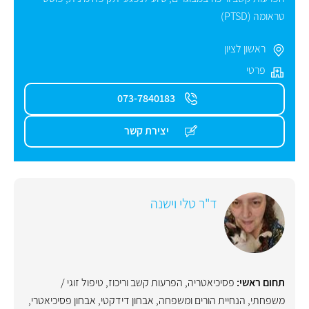
טראומה (PTSD)
ראשון לציון
פרטי
073-7840183
יצירת קשר
ד"ר טלי וישנה
תחום ראשי:
פסיכיאטריה
,
הפרעות קשב וריכוז
,
טיפול זוגי /
משפחתי
,
הנחיית הורים ומשפחה
,
אבחון דידקטי
,
אבחון פסיכיאטרי
,