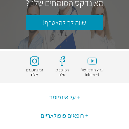
מאינדקס המומחים שלנו?
שווה לך להצטרף!
ערוץ הוידאו של
הפייסבוק
האינסטגרם
Infomed
שלנו
שלנו
על אינפומד
רופאים פופולאריים