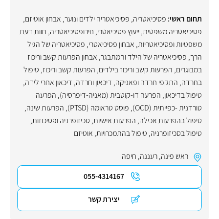
תחום ראשי:
פסיכיאטריה
,
פסיכיאטריה ילדים ונוער
,
אבחון אוטיזם
,
פסיכיאטריה משפטית
,
ייעוץ פסיכיאטרי
,
נוירופסיכיאטריה
,
חוות דעת
משפטיות ופסיכיאטריות
,
אבחון פסיכיאטרי
,
פסיכיאטריה של הגיל
הרך
,
פסיכיאטריה של הילד והמתבגר
,
אבחון הפרעות קשב וריכוז
במבוגרים
,
הפרעות קשב וריכוז בילדים
,
הפרעות קשב וריכוז
,
טיפול
בחרדה
,
התקפי חרדה ופאניקה
,
דיכאון וחרדה
,
דיכאון אחרי לידה
,
טיפול בדיכאון
,
הפרעה דו-קוטבית (מאניה-דיפרסיה)
,
הפרעה
טורדנית -כפייתית (OCD)
,
פוסט טראומה (PTSD)
,
הפרעות שינה
,
טיפול בהפרעות אכילה
,
הפרעות אישיות
,
סכיזופרניה ופסיכוזות
,
טיפול בסכיזופרניה
,
טיפול בהתמכרויות
,
אוטיזם
ראש פינה
,
רעננה
,
חיפה
055-4314167
יצירת קשר