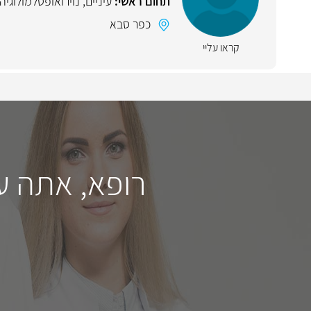
תחום ראשי:
עיניים
,
נוירואופטלמולוגיה
כפר סבא
קראו עליי
רופא, אתה ע