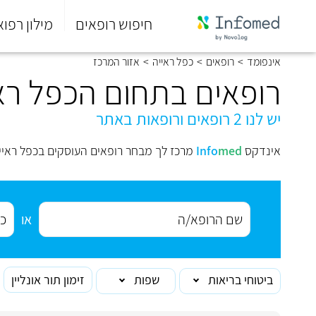
חיפוש רופאים
מילון רפוא
סוף
אינפומד
>
רופאים
>
כפל ראייה
>
אזור המרכז
התפריט
הראשי.
רופאים בתחום הכפל רא
יש לנו 2 רופאים ורופאות באתר
אינדקס
med
Info
מרכז לך מבחר רופאים העוסקים בכפל ראיי
או
ביטוחי בריאות
שפות
זימון תור אונליין