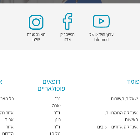
ערוץ הוידאו של
הפייסבוק
האינסטגרם
Infomed
שלנו
שלנו
פומד
רופאים
א
פופולאריים
שאלות תשובות
גב'
כל הארץ
יאנה
קורן
אינדקס התמחויות
ד"ר
אזור תל
זרד
ראשיות
רונן
אביב
רבינובי
אינדקס אזורים ויישובים
ד"ר
אזור
ץ
טל פז
הדרום