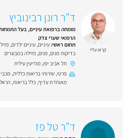
ד"ר רונן רבינוביץ
מומחה ברפואת עיניים, בעל התמחות ע
הרפואי שערי צדק
תחום ראשי:
עיניים
,
עיניים ילדים
,
פזיל
קראו עליי
בדיקות פגים
,
פגים
,
פזילה במבוגרים
תל אביב יפו
,
מודיעין עילית
פרטי
,
שירותי בריאות כללית
,
מכבי 
מאוחדת עדיף
,
כלל בריאות
,
הראל
ד"ר טל פז