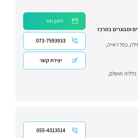
זימון תור
ים ומבוגרים במרכז
073-7593933
ילה
,
כפל ראייה
,
יצירת קשר
כללית מושלם
,
055-4313514