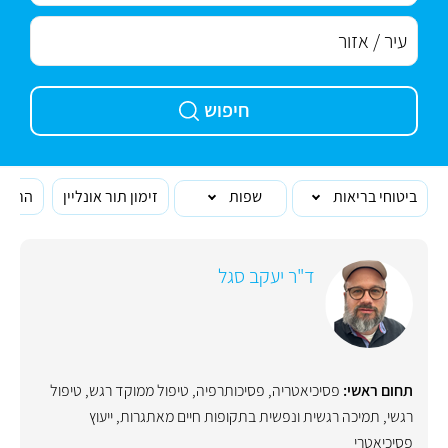
חיפוש
ביטוחי בריאות
שפות
זימון תור אונליין
הרופא
ד"ר יעקב סגל
תחום ראשי:
פסיכיאטריה
,
פסיכותרפיה
,
טיפול ממוקד רגש
,
טיפול
רגשי
,
תמיכה רגשית ונפשית בתקופות חיים מאתגרות
,
ייעוץ
פסיכיאטרי