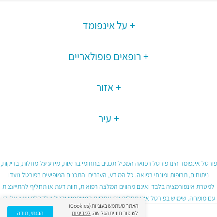
על אינפומד
רופאים פופולאריים
אזור
עיר
פורטל אינפומד הינו פורטל רפואה המכיל תכנים בתחומי בריאות, מידע על מחלות, בדיקות,
ניתוחים, תרופות ומונחי רפואה. כל המידע, העזרים והתכנים המופיעים בפורטל נועדו
למטרת אינפורמציה בלבד ואינם מהווים המלצה רפואית, חוות דעת או תחליף להתייעצות
עם מומחה. שימוש בפורטל אינו מחליף את אחריות המשתמש והגולש לקבלת ייעוץ על ידי
האתר משתמש בעוגיות (Cookies)
גורם רפואי מוסמך ובכפוף לתנאי השימוש בפורטל.
לשיפור חוויית הגלישה.
למדיניות
הבנתי, תודה