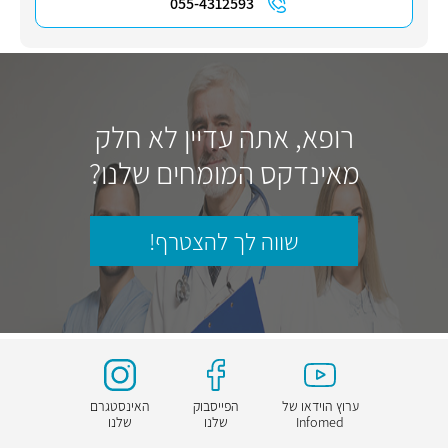
055-4312593
רופא, אתה עדיין לא חלק
מאינדקס המומחים שלנו?
שווה לך להצטרף!
ערוץ הוידאו של
הפייסבוק
האינסטגרם
Infomed
שלנו
שלנו