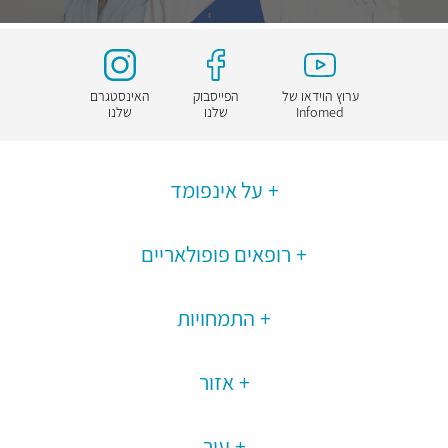
ערוץ הוידאו של
הפייסבוק
האינסטגרם
Infomed
שלנו
שלנו
על אינפומד
רופאים פופולאריים
התמחויות
אזור
עיר