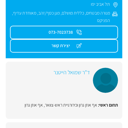
תל אביב יפו
מנורה מבטחים
,
כללית מושלם
,
מגן כסף/זהב
,
מאוחדת עדיף
,
הפניקס
073-7023738
יצירת קשר
ד"ר שמואל הייטנר
תחום ראשי:
אף אוזן גרון וכירורגיית ראש-צוואר
,
אף אוזן גרון