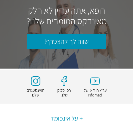
רופא, אתה עדיין לא חלק
מאינדקס המומחים שלנו?
שווה לך להצטרף!
ערוץ הוידאו של
הפייסבוק
האינסטגרם
Infomed
שלנו
שלנו
על אינפומד