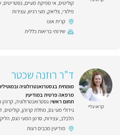
קוליטיס
,
אי ספיקת מעיים
,
גסטריטיס
,
ש
פילורי
,
צליאק
,
מעי רגיש
,
עצירות
קרית אונו
שירותי בריאות כללית
ד"ר רוזנה שכטר
מומחית בגסטרואנטרולוגיה ובמוטילי
מרפאה פרטית במודיעין
תחום ראשי:
גסטרואנטרולוגיה
,
קרוהן ו
קראו עליי
גידולי מעי גס
,
מחלת קרוהן
,
קוליטיס
,
ד
הלבלב
,
עצירות
,
סרטן המעי הגס
,
הליקו
מודיעין מכבים רעות