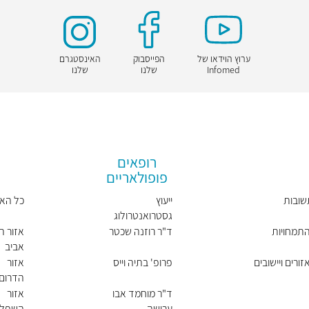
ערוץ הוידאו של
הפייסבוק
האינסטגרם
Infomed
שלנו
שלנו
רופאים
פופולאריים
שובות
ייעוץ
כל הא
גסטרואנטרולוג
בשיחת וידאו
תמחויות
ד"ר רוזנה שכטר
אזור ת
אביב
ורים ויישובים
פרופ' בתיה וייס
אזור
הדרום
ד"ר מוחמד אבו
אזור
ערישה
השפל