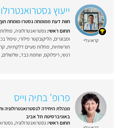
ייעוץ גסטרואנטרולו
חוות דעת ממומחה גסטרו מומחה תוך 24-48 שעות | ייעוץ אונליין מהבית | עם אפשרות לקבלת החזר מחברות הביטוח הפרט
תחום ראשי:
גסטרואנטרולוגיה
,
מחלות 
ומבוגרים
,
הליקובקטר פילורי
,
טיפול בכא
קראו עליי
תורשתיות
,
מחלות מעיים דלקתיות
,
קרו
רגשי
,
ריפלוקס
,
שחמת כבד
,
שלשולים
,
פרופ' בתיה וייס
מנהלת היחידה לגסטרואנטרולוגיה ותז
באוניברסיטת תל אביב
תחום ראשי:
גסטרואנטרולוגיה
,
גסטרואנ
קראו עליי