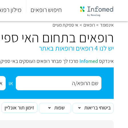
חיפוש רופאים
מילון רפוא
סוף
אינפומד
>
רופאים
>
אי ספיקת מעיים
התפריט
הראשי.
רופאים בתחום האי ספי
יש לנו 4 רופאים ורופאות באתר
אינדקס
med
Info
מרכז לך מבחר רופאים העוסקים באי ספיקת
או
ביטוחי בריאות
שפות
זימון תור אונליין