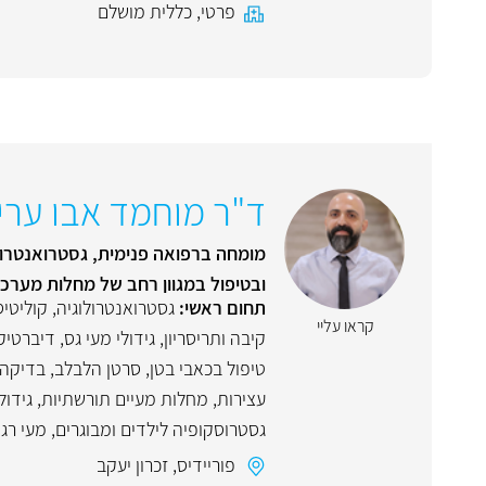
פרטי
,
כללית מושלם
ד"ר מוחמד אבו ערי
מומחה ברפואה פנימית, גסטרואנטרולו
ובטיפול במגוון רחב של מחלות מערכ
תחום ראשי:
גסטרואנטרולוגיה
,
קוליטיס
קראו עליי
קיבה ותריסריון
,
גידולי מעי גס
,
דיברטיק
טיפול בכאבי בטן
,
סרטן הלבלב
,
בדיקה א
עצירות
,
מחלות מעיים תורשתיות
,
גידול
גסטרוסקופיה לילדים ומבוגרים
,
מעי רגי
פוריידיס
,
זכרון יעקב