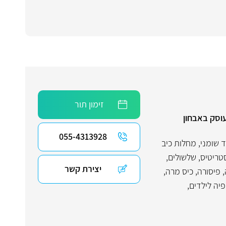
זימון תור
עוסק באבחון
055-4313928
 שומני
,
מחלות כיב
טריטיס
,
שלשולים
,
יצירת קשר
,
פיסורה
,
כיס מרה
,
פיה לילדים
,