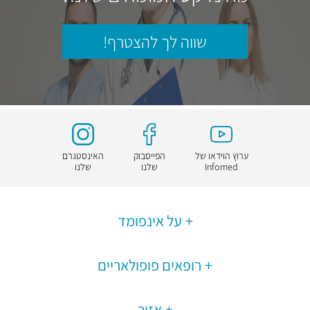
שווה לך להצטרף!
ערוץ הוידאו של
הפייסבוק
האינסטגרם
Infomed
שלנו
שלנו
על אינפומד
רופאים פופולאריים
אזור