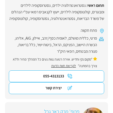
תחום ראשי:
גסטרואנטרולוגיה ילדים
,
גסטרוסקופיה לילדים
ומבוגרים
,
קולונוסקופיה לילדים
,
ייעוץ לקנאביס רפואי עפ"י הנהלים
של משרד הבריאות
,
גסטרואנטרולוגיה
,
גסטרוסקופיה
,
קולונוסקופיה
פתח תקווה
פרטי
,
כללית מושלם
,
לאומית כסף/זהב
,
איילון
,
AIG
,
אליהו
,
הכשרת היישוב
,
הפניקס
,
הראל
,
ביטוח ישיר
,
כלל בריאות
,
מנורה מבטחים
,
רופאי היק"ר
"מקום נקי וחדיש. אוירה רגועה צוות נעים כל המהלך מהיר וללא
צורך בהמתנה"
לקריאת חוות הדעת
055-4313133
יצירת קשר
פרופ' מרק באר גבל