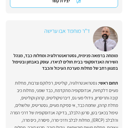
יצירת קשר
ד"ר מוחמד אבו ערישה
מומחה ברפואה פנימית, גסטרואנטרולוגיה ומחלות כבד, מנהל
השירות האנדוסקופי בבית חולים לניאדו. עוסק באבחון ובטיפול
במגוון רחב של מחלות מערכת העיכול והכבד
תחום ראשי:
גסטרואנטרולוגיה
,
קוליטיס
,
רפלוקס וצרבות
,
מחלות
מעיים דלקתיות
,
אנדוסקופיה מתקדמת
,
כבד שומני
,
מחלות כיב
קיבה ותריסריון
,
גידולי מעי גס
,
דיברטיקוליטיס
,
קרוהן וקוליטיס
,
מחלת קרוהן
,
שחמת כבד
,
אי ספיקת מעיים
,
גסטריטיס
,
שלשולים
,
טיפול בכאבי בטן
,
סרטן הלבלב
,
בדיקה אנדוסקופית של דרכי המרה
והלבלב (ERCP)
,
מחלות לבלב ודרכי מרה
,
פיסורה
,
כיס מרה
,
עצירות
,
מחלות מעיים תורשתיות
,
גידולי קיבה
,
סרטן קיבה
,
מחלות