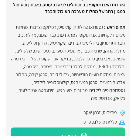
השירות האנדוסקופי בבית חולים לניאדו. עוסק באבחון ובטיפול
במגוון רחב של מחלות מערכת העיכול והכבד
תחום ראשי:
גסטרואנטרולוגיה
,
קוליטיס
,
רפלוקס וצרבות
,
מחלות
מעיים דלקתיות
,
אנדוסקופיה מתקדמת
,
כבד שומני
,
מחלות כיב
קיבה ותריסריון
,
גידולי מעי גס
,
דיברטיקוליטיס
,
קרוהן וקוליטיס
,
מחלת קרוהן
,
שחמת כבד
,
אי ספיקת מעיים
,
גסטריטיס
,
שלשולים
,
טיפול בכאבי בטן
,
סרטן הלבלב
,
בדיקה אנדוסקופית של דרכי המרה
והלבלב (ERCP)
,
מחלות לבלב ודרכי מרה
,
פיסורה
,
כיס מרה
,
עצירות
,
מחלות מעיים תורשתיות
,
גידולי קיבה
,
סרטן קיבה
,
מחלות
אלרגיה במעיים
,
סרטן המעי הגס
,
קולונוסקופיה לילדים
,
גסטרוסקופיה לילדים ומבוגרים
,
מעי רגיש
,
נוירוגסטרואנטרולוגיה
,
צליאק
,
אנדוסקופיה
פוריידיס
,
זכרון יעקב
כללית מושלם
,
פרטי
זימון תור