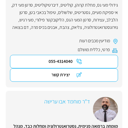
גידולי מעי גס
,
מחלת קרוהן
,
קוליטיס
,
דיברטיקוליטיס
,
סרטן מעי דק
,
אי ספיקת מעיים
,
גסטריטיס
,
שלשולים
,
טיפול בכאבי בטן
,
סרטן
הלבלב
,
עצירות
,
סרטן המעי הגס
,
הליקובקטר פילורי
,
מעי רגיש
,
נוירוגסטרואנטרולוגיה
,
צליאק
,
צהבת
,
אבנים בכיס מרה
,
דם בצואה
מודיעין מכבים רעות
פרטי
,
כללית מושלם
055-4314040
יצירת קשר
ד"ר מוחמד אבו ערישה
מומחה ברפואה פנימית, גסטרואנטרולוגיה ומחלות כבד, מנהל