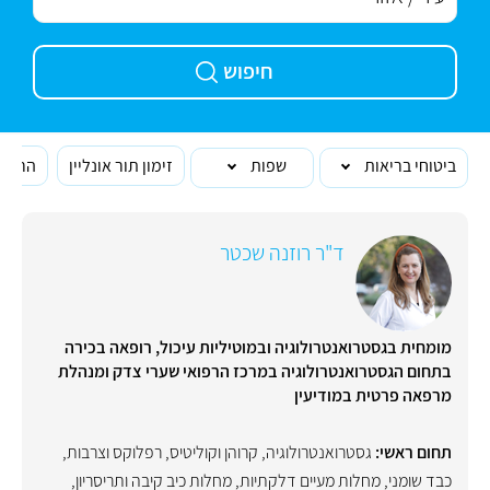
חיפוש
ביטוחי בריאות
שפות
זימון תור אונליין
הרופא
ד"ר רוזנה שכטר
מומחית בגסטרואנטרולוגיה ובמוטיליות עיכול, רופאה בכירה
בתחום הגסטרואנטרולוגיה במרכז הרפואי שערי צדק ומנהלת
מרפאה פרטית במודיעין
תחום ראשי:
גסטרואנטרולוגיה
,
קרוהן וקוליטיס
,
רפלוקס וצרבות
,
כבד שומני
,
מחלות מעיים דלקתיות
,
מחלות כיב קיבה ותריסריון
,