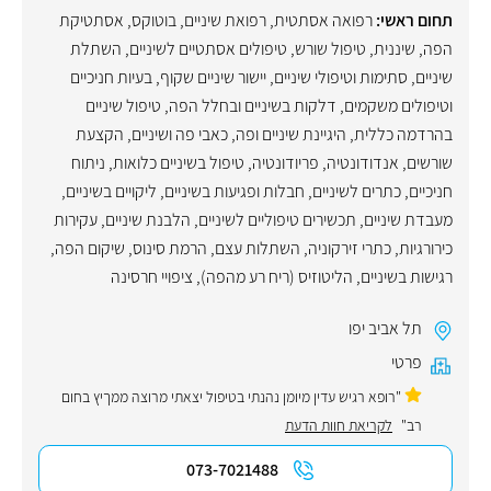
תחום ראשי:
רפואה אסתטית
,
רפואת שיניים
,
בוטוקס
,
אסתטיקת
הפה
,
שיננית
,
טיפול שורש
,
טיפולים אסתטיים לשיניים
,
השתלת
שיניים
,
סתימות וטיפולי שיניים
,
יישור שיניים שקוף
,
בעיות חניכיים
וטיפולים משקמים
,
דלקות בשיניים ובחלל הפה
,
טיפול שיניים
בהרדמה כללית
,
היגיינת שיניים ופה
,
כאבי פה ושיניים
,
הקצעת
שורשים
,
אנדודונטיה
,
פריודונטיה
,
טיפול בשיניים כלואות
,
ניתוח
חניכיים
,
כתרים לשיניים
,
חבלות ופגיעות בשיניים
,
ליקויים בשיניים
,
מעבדת שיניים
,
תכשירים טיפוליים לשיניים
,
הלבנת שיניים
,
עקירות
כירורגיות
,
כתרי זירקוניה
,
השתלות עצם
,
הרמת סינוס
,
שיקום הפה
,
רגישות בשיניים
,
הליטוזיס (ריח רע מהפה)
,
ציפויי חרסינה
תל אביב יפו
פרטי
"רופא רגיש עדין מיומן נהנתי בטיפול יצאתי מרוצה ממךיץ בחום
רב"
לקריאת חוות הדעת
073-7021488