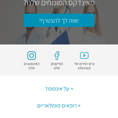
מאינדקס המומחים שלנו?
שווה לך להצטרף!
ערוץ הוידאו של
הפייסבוק
האינסטגרם
Infomed
שלנו
שלנו
על אינפומד
רופאים פופולאריים