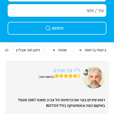
חיפוש
ביטוחי בריאות
שפות
זימון תור אונליין
הרופא
ד"ר צבי אבירם
5
( 6 חוות דעת )
רופא שיניים בוגר אוניברסיטת תל אביב משנת 1987 מטפל
בשיקום הפה ובאסתטיקה כולל BOTOX