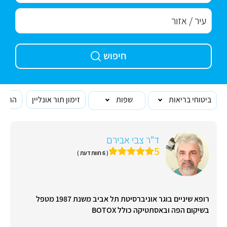
חיפוש
ביטוחי בריאות
שפות
זימון תור אונליין
הרופא
ד"ר צבי אבירם
5
( 6 חוות דעת )
רופא שיניים בוגר אוניברסיטת תל אביב משנת 1987 מטפל
בשיקום הפה ובאסתטיקה כולל BOTOX