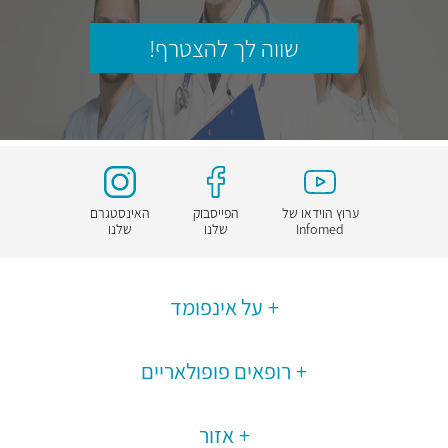
שווה לך להצטרף!
ערוץ הוידאו של
הפייסבוק
האינסטגרם
Infomed
שלנו
שלנו
על אינפומד
רופאים פופולאריים
אזור