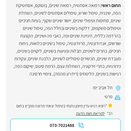
תחום ראשי:
רפואה אסתטית
,
רפואת שיניים
,
בוטוקס
,
אסתטיקת
הפה
,
שיננית
,
טיפול שורש
,
טיפולים אסתטיים לשיניים
,
השתלת
שיניים
,
סתימות וטיפולי שיניים
,
יישור שיניים שקוף
,
בעיות חניכיים
וטיפולים משקמים
,
דלקות בשיניים ובחלל הפה
,
טיפול שיניים
בהרדמה כללית
,
היגיינת שיניים ופה
,
כאבי פה ושיניים
,
הקצעת
שורשים
,
אנדודונטיה
,
פריודונטיה
,
טיפול בשיניים כלואות
,
ניתוח
חניכיים
,
כתרים לשיניים
,
חבלות ופגיעות בשיניים
,
ליקויים בשיניים
,
מעבדת שיניים
,
תכשירים טיפוליים לשיניים
,
הלבנת שיניים
,
עקירות
כירורגיות
,
כתרי זירקוניה
,
השתלות עצם
,
הרמת סינוס
,
שיקום הפה
,
רגישות בשיניים
,
הליטוזיס (ריח רע מהפה)
,
ציפויי חרסינה
תל אביב יפו
פרטי
"רופא רגיש עדין מיומן נהנתי בטיפול יצאתי מרוצה ממךיץ בחום
רב"
לקריאת חוות הדעת
073-7021488