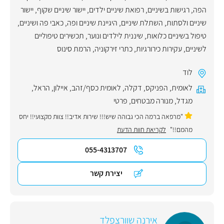
הפה
,
רגישות בשיניים
,
רפואת שיניים ילדים
,
יישור שיניים שקוף
,
יישור
שיניים ולסתות
,
השתלת שיניים
,
היגיינת שיניים ופה
,
כאבי פה ושיניים
,
טיפול בשיניים כלואות
,
שיננית לילדים ונוער
,
תכשירים טיפוליים
לשיניים
,
עקירות כירורגיות
,
כתרי זירקוניה
,
הרמת סינוס
לוד
לאומית
,
הפניקס
,
דקלה
,
לאומית כסף/זהב
,
איילון
,
הראל
,
מגדל
,
מנורה מבטחים
,
פרטי
"מרפאה ברמה הכי גבוהה שיש!!! שירות אדיב!! צוות מקצועי!! יחס
מהמם!!"
לקריאת חוות הדעת
055-4313707
יצירת קשר
אירנה שוורצפלד