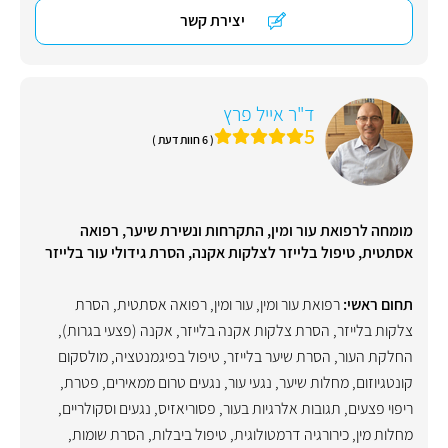
יצירת קשר
ד"ר אייל פרץ
5
( 6 חוות דעת )
מומחה לרפואת עור ומין, התקרחות ונשירת שיער, רפואה
אסתטית, טיפול בלייזר לצלקות אקנה, הסרת גידולי עור בלייזר
תחום ראשי:
רפואת עור ומין
,
עור ומין
,
רפואה אסתטית
,
הסרת
צלקות בלייזר
,
הסרת צלקות אקנה בלייזר
,
אקנה (פצעי בגרות)
,
החלקת העור
,
הסרת שיער בלייזר
,
טיפול בפיגמנטציה
,
מולסקום
קונטגיוזום
,
מחלות שיער
,
נגעי עור
,
נגעים טרום ממאירים
,
פטרת
,
ריפוי פצעים
,
תגובות אלרגיות בעור
,
פסוריאזיס
,
נגעים וסקולריים
,
מחלות מין
,
כירורגיה דרמטולוגית
,
טיפול ביבלות
,
הסרת שומות
,