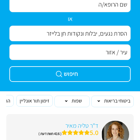
או
חיפוש
ביטוחי בריאות
שפות
זימון תור אונליין
הרופא
ד"ר טליה מאיר
5.0
( 416 חוות דעת )