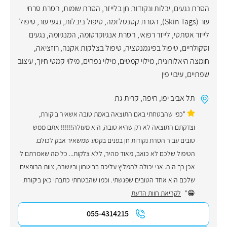
הסרת נגעים, יבלות ונקודות חן בלייזר
,
הסרת שומות
,
הסרת סרחי
עור (Skin Tags)
,
הסרת קסנטלזמה
,
טיפול ביבלות
,
נגעי עור
,
טיפול
לייזר אסתטי
,
לייזר רפואי
,
הסרת אנגיוקרטומה
,
המנגיומה
,
נגעים
וסקולריים
,
טיפול בפיגמנטציה
,
טיפול בצלקות אקנה
,
רוזציאה
,
חומצה היאלורונית
,
מילוי קמטים
,
מילוי נפחים
,
מילוי קמטי חיוך
,
עיצוב
שפתיים
,
עיבוי פין
תל אביב יפו
,
חיפה
,
קרית גת
"כפי שהבטחתי באם התוצאה באמת טובה אשאיר ביקורת,
וצדקתם התוצאה לא רק שהיא טובה, היא מעולה!!!!!! אתם ממש
טובים עבור הסרת נקודות חן בפנים בקטע שמשאיר אבק לכולם.
הטיפול שלכם לא כואב, מאוד מהיר, ללא צלקות... כל מה שאמרתם לי
אכן כך היה. אני יכולה להמליץ עליכם בביטחון וביושרה, צוות הרופאים
שלכם הוא אחד הטובים שפגשתי. וכמו שהבטחתי כתבתי כאן ביקורת
😁"
לקריאת חוות הדעת
055-4314215