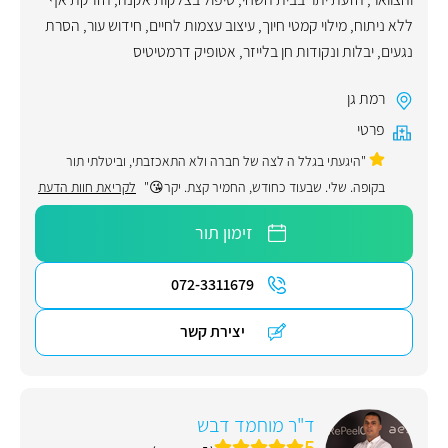
ללא ניתוח
,
מילוי קמטי חיוך
,
עיצוב עצמות לחיים
,
חידוש עור
,
הסרת
נגעים, יבלות ונקודות חן בלייזר
,
אטופיק דרמטיטיס
רמת גן
פרטי
"היגעתי בגלל ה לצה של חברה ולא התאכזבתי, וביטלתי תור
בקופה. שלי. שבעוד כחודש, החמיר קצת. יקר😘"
לקריאת חוות הדעת
זימון תור
072-3311679
יצירת קשר
ד"ר מוחמד דבש
5