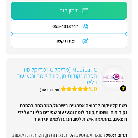
זימון תור
055-4313747
יצירת קשר
Medical-C (מדיקל C | מדיקל סי) –
הסרת נקודות חן, קונדילומה ונגעי עור
בלייזר
5.0
( 98 חוות דעת )
רשת קליניקות לרפואה אסתטית בישראל,המתמחה בהסרת
נקודות חן ושומות,קונדילומה ונגעי עור שפירים בלייזר על ידי
רופאים, בהתאמה אישית לסוג הנגע ולמאפייני העור
תחום ראשי:
רפואה אסתטית
,
הסרת נקודות חן
,
הסרת קונדילומות
,