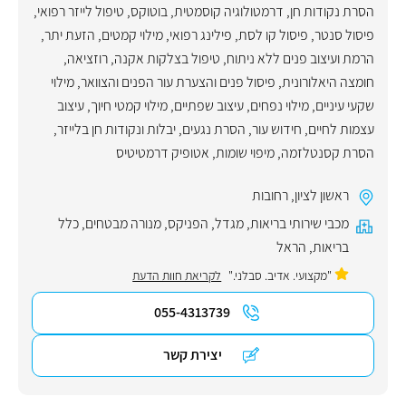
הסרת נקודות חן
,
דרמטולוגיה קוסמטית
,
בוטוקס
,
טיפול לייזר רפואי
,
פיסול סנטר
,
פיסול קו לסת
,
פילינג רפואי
,
מילוי קמטים
,
הזעת יתר
,
הרמת ועיצוב פנים ללא ניתוח
,
טיפול בצלקות אקנה
,
רוזציאה
,
חומצה היאלורונית
,
פיסול פנים והצערת עור הפנים והצוואר
,
מילוי
שקעי עיניים
,
מילוי נפחים
,
עיצוב שפתיים
,
מילוי קמטי חיוך
,
עיצוב
עצמות לחיים
,
חידוש עור
,
הסרת נגעים, יבלות ונקודות חן בלייזר
,
הסרת קסנטלזמה
,
מיפוי שומות
,
אטופיק דרמטיטיס
ראשון לציון
,
רחובות
מכבי שירותי בריאות
,
מגדל
,
הפניקס
,
מנורה מבטחים
,
כלל
בריאות
,
הראל
"מקצועי. אדיב. סבלני."
לקריאת חוות הדעת
055-4313739
יצירת קשר