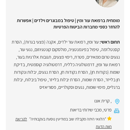
מומחית ברפואת עור ומין | טיפול במבוגרים וילדים | אפשרות
להחזר כספי מחברות הביטוח הפרטיות
תחום ראשי:
עור ומין
,
רפואת עור ילדים
,
אקנה (פצעי בגרות)
,
הסרת
קסנטלזמה
,
טיפול בפיגמנטציה
,
מולסקום קונטגיוזום
,
נגעי עור
,
נגעים טרום ממאירים
,
פטרת
,
ריפוי פצעים
,
תגובות אלרגיות בעור
,
רפואת עור ומין
,
דרמטולוגיה כללית
,
דרמטולוגיה קוסמטית
,
בדיקת
שומות (נקודות חן)
,
הסרת נקודות חן
,
הסרת נגעים, יבלות ונקודות
חן בלייזר
,
הסרת שומות
,
הסרת יבלות בלייזר
,
טיפול ביבלות
,
יבלות
ברגליים
,
מיפוי שומות
,
נגעים וסקולריים
,
פסוריאזיס
,
קרית אונו
פרטי
,
מכבי שירותי בריאות
"הלוואי היתה מקבלת שוב במודיעין נוסעת בעקבותיה"
לקריאת
חוות הדעת