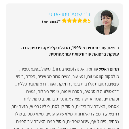
ד"ר שנטל זיתון-אזוגי
5
( 17 חוות דעת )
רופאת עור מומחית מ-1993, מנהלת קליניקה פרטית שבה
עוסקת ברפואת עור ורפואת עור אסתטית
תחום ראשי:
עור ומין
,
אקנה (פצעי בגרות)
,
טיפול בפיגמנטציה
,
מולסקום קונטגיוזום
,
נגעי עור
,
נגעים טרום ממאירים
,
פטרת
,
ריפוי
פצעים
,
תגובות אלרגיות בעור
,
החלקת העור
,
דרמטולוגיה כללית
,
דרמטולוגיה קוסמטית
,
הסרת שומות
,
טיפול ביבלות
,
נגעים
וסקולריים
,
פסוריאזיס
,
רפואה אסתטית
,
בוטוקס
,
טיפול לייזר
אסתטי
,
הצערת עור הידיים
,
פיסול קו לסת
,
פילינג רפואי
,
הזעת יתר
,
רוזציאה
,
חומצה היאלורונית
,
מילוי שקעי עיניים
,
מילוי קמטים
,
מילוי
נפחים
,
פיסול אף
,
עיצוב שפתיים
,
פיסול פנים והצערת עור הפנים
והצוואר
,
הזעת יתר בבית השחי
,
טיפול בצלקות אקנה
,
הזרקת אף