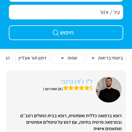
חיפוש
ביטוחי בריאות
שפות
זימון תור אונליין
הרופא
ד"ר ג'ורג כרכבי
5
( 28 חוות דעת )
רופא ברפואה כללית ואסתטית, רופא בבית החולים רמב״ם
ובמרפאה פרטית בחיפה, עם דגש על טיפולים אסתטיים
מותאמים אישית