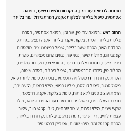
מומחה לרפואת עור ומין, התקרחות ונשירת שיער, רפואה
אסתטית, טיפול בלייזר לצלקות אקנה, הסרת גידולי עור בלייזר
תחום ראשי:
רפואת עור ומין
,
עור ומין
,
רפואה אסתטית
,
הסרת
צלקות בלייזר
,
הסרת צלקות אקנה בלייזר
,
אקנה (פצעי בגרות)
,
החלקת העור
,
הסרת שיער בלייזר
,
טיפול בפיגמנטציה
,
מולסקום
קונטגיוזום
,
מחלות שיער
,
נגעי עור
,
נגעים טרום ממאירים
,
פטרת
,
ריפוי פצעים
,
תגובות אלרגיות בעור
,
פסוריאזיס
,
נגעים וסקולריים
,
מחלות מין
,
כירורגיה דרמטולוגית
,
טיפול ביבלות
,
הסרת שומות
,
הסרת נקודות חן
,
דרמטולוגיה קוסמטית
,
בוטוקס
,
טיפול לייזר רפואי
,
פיסול סנטר
,
פיסול קו לסת
,
פילינג רפואי
,
מילוי קמטים
,
הזעת יתר
,
הרמת ועיצוב פנים ללא ניתוח
,
טיפול בצלקות אקנה
,
רוזציאה
,
חומצה היאלורונית
,
פיסול פנים והצערת עור הפנים והצוואר
,
מילוי
שקעי עיניים
,
מילוי נפחים
,
עיצוב שפתיים
,
מילוי קמטי חיוך
,
עיצוב
עצמות לחיים
,
חידוש עור
,
הסרת נגעים, יבלות ונקודות חן בלייזר
,
הסרת קסנטלזמה
,
מיפוי שומות
,
אטופיק דרמטיטיס