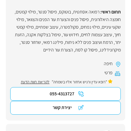
תחום ראשי:
רפואה אסתטית
,
בוטוקס
,
פיסול סנטר
,
מילוי קמטים
,
חומצה היאלורונית
,
פיסול פנים והצערת עור הפנים והצוואר
,
מילוי
שקעי עיניים
,
מילוי נפחים
,
סקולפטרה
,
עיצוב שפתיים
,
מילוי קמטי
חיוך
,
עיצוב עצמות לחיים
,
חידוש עור
,
טיפול בצלקות אקנה
,
הזעת
יתר
,
הרמת ועיצוב פנים ללא ניתוח
,
פילינג רפואי
,
שחזור סנטר
,
מיקרונידלינג
,
פיסול קו לסת
,
הצערת עור הידיים
חיפה
פרטי
"רופא עדין ורגיש אחזור אליו בשמחה"
לקריאת חוות הדעת
055-4313727
יצירת קשר