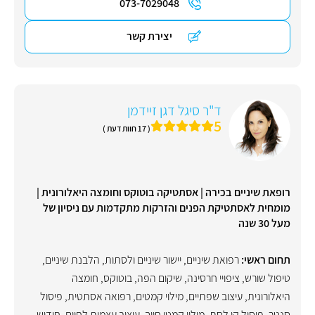
073-7029048
יצירת קשר
ד"ר סיגל דגן זיידמן
5
( 17 חוות דעת )
רופאת שיניים בכירה | אסתטיקה בוטוקס וחומצה היאלורונית |
מומחית לאסתטיקת הפנים והזרקות מתקדמות עם ניסיון של
מעל 30 שנה
תחום ראשי:
רפואת שיניים
,
יישור שיניים ולסתות
,
הלבנת שיניים
,
טיפול שורש
,
ציפויי חרסינה
,
שיקום הפה
,
בוטוקס
,
חומצה
היאלורונית
,
עיצוב שפתיים
,
מילוי קמטים
,
רפואה אסתטית
,
פיסול
סנטר
,
פיסול קו לסת
,
מילוי קמטי חיוך
,
עיצוב עצמות לחיים
,
חידוש