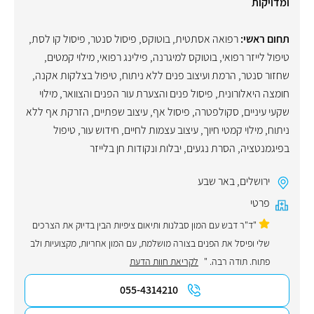
ומדויקות
תחום ראשי:
רפואה אסתטית
,
בוטוקס
,
פיסול סנטר
,
פיסול קו לסת
,
טיפול לייזר רפואי
,
בוטוקס למיגרנה
,
פילינג רפואי
,
מילוי קמטים
,
שחזור סנטר
,
הרמת ועיצוב פנים ללא ניתוח
,
טיפול בצלקות אקנה
,
חומצה היאלורונית
,
פיסול פנים והצערת עור הפנים והצוואר
,
מילוי
שקעי עיניים
,
סקולפטרה
,
פיסול אף
,
עיצוב שפתיים
,
הזרקת אף ללא
ניתוח
,
מילוי קמטי חיוך
,
עיצוב עצמות לחיים
,
חידוש עור
,
טיפול
בפיגמנטציה
,
הסרת נגעים, יבלות ונקודות חן בלייזר
ירושלים
,
באר שבע
פרטי
"ד"ר דבש עם המון סבלנות ותיאום ציפיות הבין בדיוק את הצרכים
שלי ופיסל את הפנים בצורה מושלמת, עם המון אחריות, מקצועיות ולב
פתוח. תודה רבה. "
לקריאת חוות הדעת
055-4314210