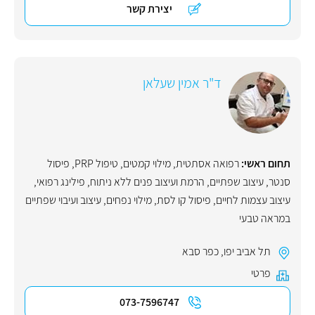
יצירת קשר
ד"ר אמין שעלאן
תחום ראשי:
רפואה אסתטית
,
מילוי קמטים
,
טיפול PRP
,
פיסול
סנטר
,
עיצוב שפתיים
,
הרמת ועיצוב פנים ללא ניתוח
,
פילינג רפואי
,
עיצוב עצמות לחיים
,
פיסול קו לסת
,
מילוי נפחים
,
עיצוב ועיבוי שפתיים
במראה טבעי
תל אביב יפו
,
כפר סבא
פרטי
073-7596747