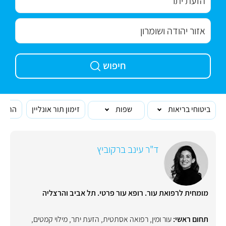
חיפוש
ביטוחי בריאות
שפות
זימון תור אונליין
הרופא
ד"ר עינב ברקוביץ
מומחית לרפואת עור. רופא עור פרטי. תל אביב והרצליה
תחום ראשי:
עור ומין
,
רפואה אסתטית
,
הזעת יתר
,
מילוי קמטים
,