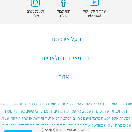
ערוץ הוידאו של
הפייסבוק
האינסטגרם
Infomed
שלנו
שלנו
על אינפומד
רופאים פופולאריים
אזור
פורטל אינפומד הינו פורטל רפואה המכיל תכנים בתחומי בריאות, מידע על מחלות, בדיקות,
ניתוחים, תרופות ומונחי רפואה. כל המידע, העזרים והתכנים המופיעים בפורטל נועדו
למטרת אינפורמציה בלבד ואינם מהווים המלצה רפואית, חוות דעת או תחליף להתייעצות
עם מומחה. שימוש בפורטל אינו מחליף את אחריות המשתמש והגולש לקבלת ייעוץ על ידי
האתר משתמש בעוגיות (Cookies)