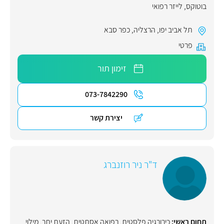
בוטוקס
,
לייזר רפואי
תל אביב יפו
,
הרצליה
,
כפר סבא
פרטי
זימון תור
073-7842290
יצירת קשר
ד"ר ניר רוזנברג
תחום ראשי:
כירורגיה פלסטית
,
רפואה אסתטית
,
הזעת יתר
,
מילוי