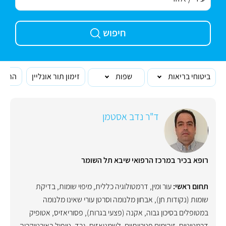
חיפוש
ביטוחי בריאות
שפות
זימון תור אונליין
הרופא
ד"ר נדב אסטמן
רופא בכיר במרכז הרפואי שיבא תל השומר
תחום ראשי:
עור ומין
,
דרמטולוגיה כללית
,
מיפוי שומות
,
בדיקת
שומות (נקודות חן)
,
אבחון מלנומה וסרטן עורי שאינו מלנומה
במטופלים בסיכון גבוה
,
אקנה (פצעי בגרות)
,
פסוריאזיס
,
אטופיק
דרמטיטיס
,
זיהומים פטרייתיים
,
לשמניאזיס
,
גרד
,
טיפול באורטיקריה