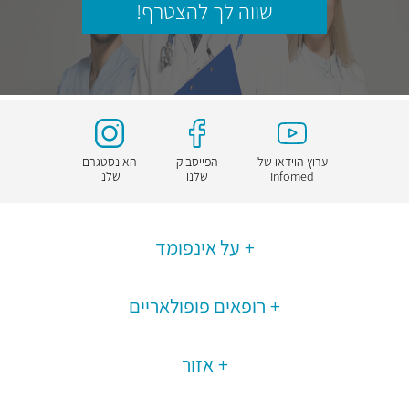
שווה לך להצטרף!
ערוץ הוידאו של
הפייסבוק
האינסטגרם
Infomed
שלנו
שלנו
על אינפומד
רופאים פופולאריים
אזור