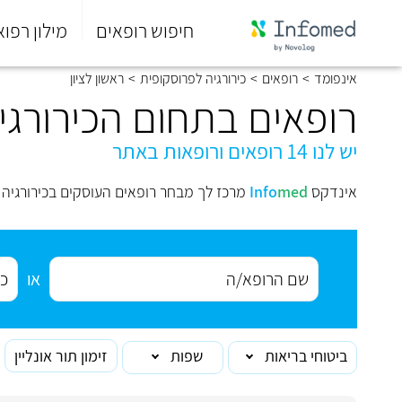
חיפוש רופאים
מילון רפוא
סוף
אינפומד
>
רופאים
>
כירורגיה לפרוסקופית
>
ראשון לציון
התפריט
הראשי.
רופאים בתחום הכירורגיה
יש לנו 14 רופאים ורופאות באתר
אינדקס
med
Info
מרכז לך מבחר רופאים העוסקים בכירורגיה ל
או
ביטוחי בריאות
שפות
זימון תור אונליין