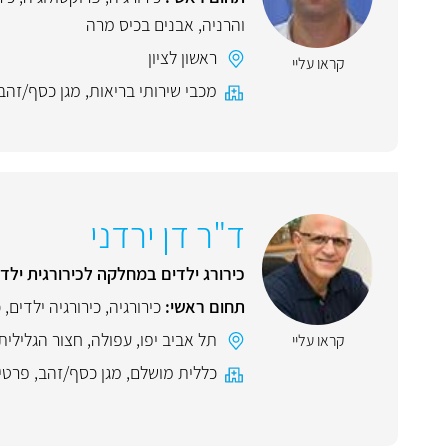
והרניה
,
אבנים בכיס מרה
ראשון לציון
קראו עליי
מכבי שירותי בריאות
,
מגן כסף/זהב
ד"ר דן ירדני
כירורג ילדים במחלקה לכירורגית ילדי
תחום ראשי:
כירורגיה
,
כירורגיה ילדים
,
כ
תל אביב יפו
,
עפולה
,
חצור הגלילית
קראו עליי
כללית מושלם
,
מגן כסף/זהב
,
פרטי