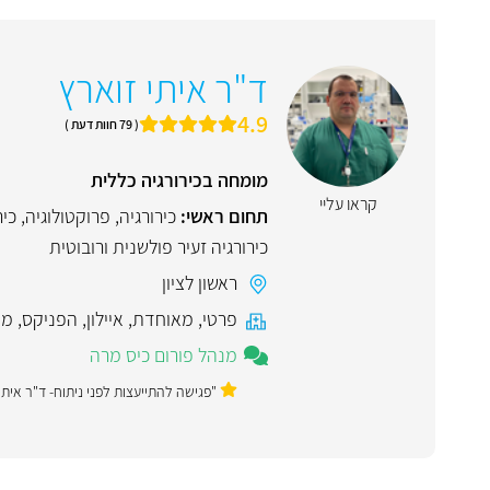
ד"ר איתי זוארץ
4.9
( 79 חוות דעת )
מומחה בכירורגיה כללית
קראו עליי
תחום ראשי:
כירורגיה
,
פרוקטולוגיה
,
כיר
כירורגיה זעיר פולשנית ורובוטית
ראשון לציון
פרטי
,
מאוחדת
,
איילון
,
הפניקס
,
מנ
מנהל פורום כיס מרה
"פגישה להתייעצות לפני ניתוח- ד"ר איתי 