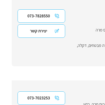
073-7828550
ס מרה
יצירת קשר
ה מבטחים
,
דקלה
,
073-7023253
כיס מרה
,
בקע