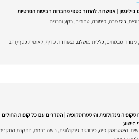
ם בילינסון | אפשרות להחזר כספי מחברות הביטוח הפרטיות
ופית
,
כיס מרה
,
פיסורה
,
טחורים
,
בקע והרניה
מנורה מבטחים
,
כללית מושלם
,
מאוחדת עדיף
,
לאומית כסף/זהב
וסקופיה גינקולוגית והיסטרוסקופיה | הסדרים עם כל קופות החולים
י הישוע
נשים
,
היסטרוסקופיה
,
כירורגיה גינקולוגית
,
נישה ברחם
,
התקנת התקנים 
 לפרוסקופית