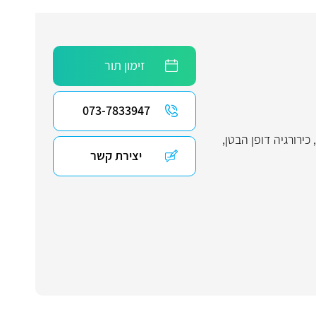
זימון תור
073-7833947
,
כירורגיה דופן הבטן
,
יצירת קשר