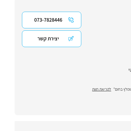
073-7828446
יצירת קשר
י
ומלץ בחום"
לקריאת חוות