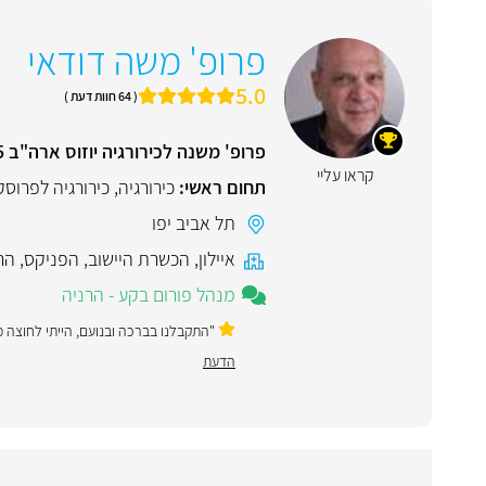
פרופ' משה דודאי
5.0
( 64 חוות דעת )
פרופ' משנה לכירורגיה יוזוס ארה"ב 1995
קראו עליי
תחום ראשי:
כירורגיה
,
כירורגיה לפרוסק
תל אביב יפו
איילון
,
הכשרת היישוב
,
הפניקס
,
הר
מנהל פורום בקע - הרניה
"התקבלנו בברכה ובנועם, הייתי לחוצה 
הדעת