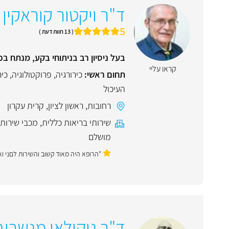
ד"ר ויקטור קוראקין
5
( 13 חוות דעת )
בעל ניסיון רב בניתוחי בקע, מנתח ב
קראו עליי
תחום ראשי:
כירורגיה
,
פרוקטולוגיה
,
כיר
העיכול
רחובות
,
ראשון לציון
,
קרית עקרון
שירותי בריאות כללית
,
מכבי שירותי
מושלם
"הרופא היה מאוד קשוב והשירות לםני ו
ד"ר ניקולאי מנשרוב