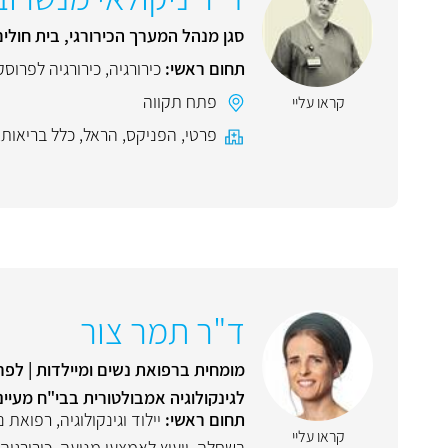
סגן מנהל המערך הכירורגי, בית חולי
תחום ראשי:
כירורגיה
,
כירורגיה לפרוסק
פתח תקווה
קראו עליי
פרטי
,
הפניקס
,
הראל
,
כלל בריאות
,
ד"ר תמר צור
מומחית ברפואת נשים ומיילדות | לפר
לגינקולוגיה אמבולטורית בבי"ח מעיינ
תחום ראשי:
יילוד וגינקולוגיה, רפואת 
קראו עליי
בשחלה
,
ייעוץ לאמצעי מניעה
,
כירורגיה