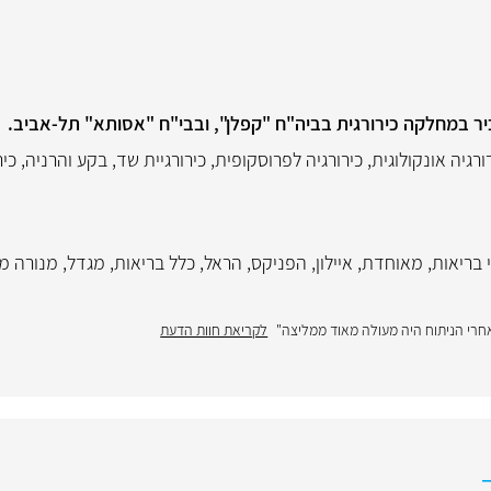
כיר במחלקה כירורגית בביה"ח "קפלן", ובבי"ח "אסותא" תל-אביב.
ורגיה אונקולוגית
,
כירורגיה לפרוסקופית
,
כירורגיית שד
,
בקע והרניה
,
כיר
 בריאות
,
מאוחדת
,
איילון
,
הפניקס
,
הראל
,
כלל בריאות
,
מגדל
,
מנורה מ
אחרי הניתוח היה מעולה מאוד ממליצה"
לקריאת חוות הדעת