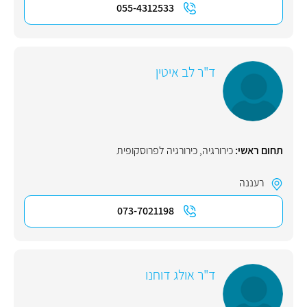
055-4312533
ד"ר לב איטין
תחום ראשי:
כירורגיה
,
כירורגיה לפרוסקופית
רעננה
073-7021198
ד"ר אולג דוחנו