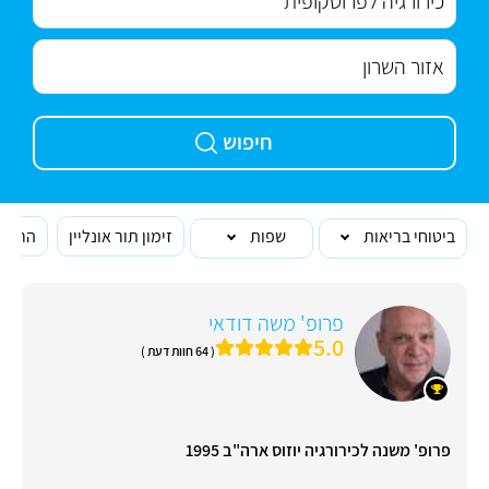
חיפוש
ביטוחי בריאות
שפות
זימון תור אונליין
הרופא
פרופ' משה דודאי
5.0
( 64 חוות דעת )
פרופ' משנה לכירורגיה יוזוס ארה"ב 1995