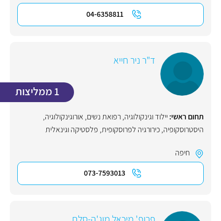
04-6358811
ד"ר ניר חייא
1 ממליצות
תחום ראשי:
יילוד וגינקולוגיה, רפואת נשים
,
אורוגינקולוגיה
,
היסטרוסקופיה
,
כירורגיה לפרוסקופית
,
פלסטיקה וגינאלית
חיפה
073-7593013
פרופ' מיכאל מוג'ה-סלם