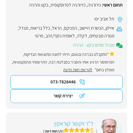
תחום ראשי:
כירורגיה
,
כירורגיה לפרוסקופית
,
בקע והרניה
תל אביב יפו
איילון
,
הכשרת היישוב
,
הפניקס
,
הראל
,
כלל בריאות
,
מגדל
,
מנורה מבטחים
,
דקלה
,
לאומית כסף/זהב
,
פרטי
מנהל פורום בקע - הרניה
"התקבלנו בברכה ובנועם, הייתי לחוצה מתוצאות הבדיקות,
הפרופסור הרגיע אותי והסביר בסבלנות רבה, התרשמתי מהמקצועיות,
מומלץ בחום"
לקריאת חוות הדעת
073-7828446
יצירת קשר
ד"ר ויקטור קוראקין
5
( 13 חוות דעת )