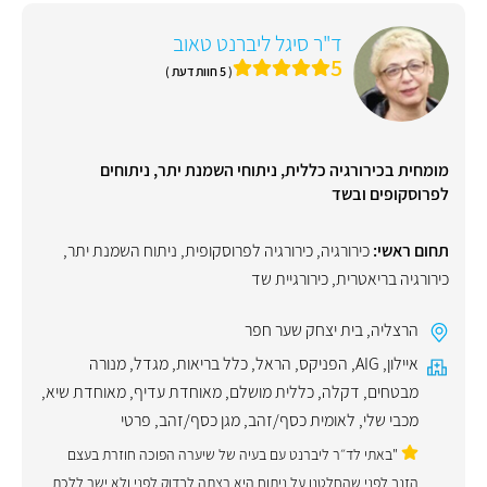
ד"ר סיגל ליברנט טאוב
5
( 5 חוות דעת )
מומחית בכירורגיה כללית, ניתוחי השמנת יתר, ניתוחים
לפרוסקופים ובשד
תחום ראשי:
כירורגיה
,
כירורגיה לפרוסקופית
,
ניתוח השמנת יתר
,
כירורגיה בריאטרית
,
כירורגיית שד
הרצליה
,
בית יצחק שער חפר
איילון
,
AIG
,
הפניקס
,
הראל
,
כלל בריאות
,
מגדל
,
מנורה
מבטחים
,
דקלה
,
כללית מושלם
,
מאוחדת עדיף
,
מאוחדת שיא
,
מכבי שלי
,
לאומית כסף/זהב
,
מגן כסף/זהב
,
פרטי
"באתי לד״ר ליברנט עם בעיה של שיערה הפוכה חוזרת בעצם
הזנב לפני שהחלטנו על ניתוח היא רצתה לבדוק לפני ולא ישר ללכת