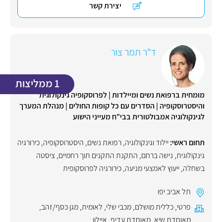
יצירת קשר
ד"ר תמר צור
1 ממליצות
מומחית ברפואת נשים ומיילדות | לפרוסקופיה גינקולוגית
והיסטרוסקופיה | הסדרים עם כל קופות החולים | מנהלת המערך
לגינקולוגיה אמבולטורית בבי"ח מעייני הישוע
תחום ראשי:
יילוד וגינקולוגיה, רפואת נשים
,
היסטרוסקופיה
,
כירורגיה
גינקולוגית
,
נישה ברחם
,
התקנת התקנים תוך רחמיים
,
ציסטה
בשחלה
,
ייעוץ לאמצעי מניעה
,
כירורגיה לפרוסקופית
תל אביב יפו
פרטי
,
כללית מושלם
,
מכבי שלי
,
לאומית
,
מגן כסף/זהב
,
מאוחדת שיא
,
מאוחדת עדיף
,
איילון