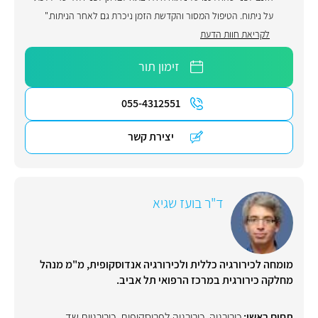
על ניתוח. הטיפול המסור והקדשת הזמן ניכרת גם לאחר הניתוח."
לקריאת חוות הדעת
זימון תור
055-4312551
יצירת קשר
ד"ר בועז שגיא
מומחה לכירורגיה כללית ולכירורגיה אנדוסקופית, מ"מ מנהל
מחלקה כירורגית במרכז הרפואי תל אביב.
תחום ראשי:
כירורגיה
,
כירורגיה לפרוסקופית
,
כירורגיית שד