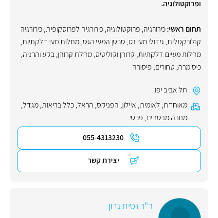
ופרוקטולוגיה.
תחום ראשי:
כירורגיה
,
פרוקטולוגיה
,
כירורגיה לפרוסקופית
,
כירורגיה
קולורקטלית
,
גידולי מעי גס
,
סרטן המעי הגס
,
מחלות מעי דלקתיות
,
מחלות מעיים דלקתיות
,
קרוהן וקוליטיס
,
מחלת קרוהן
,
בקע והרניה
,
כיס מרה
,
טחורים
,
פיסורה
תל אביב יפו
מאוחדת
,
לאומית
,
איילון
,
הפניקס
,
הראל
,
כלל בריאות
,
מגדל
,
מנורה מבטחים
,
פרטי
055-4313230
יצירת קשר
ד"ר נסים גרון