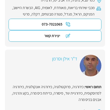
כפר סבא
,
נתניה
,
תל אביב יפו
,
הרצליה
מכבי שירותי בריאות
,
מאוחדת
,
לאומית
,
AIG
,
הכשרת היישוב
,
הפניקס
,
הראל
,
מגדל
,
מנורה מבטחים
,
דקלה
,
פרטי
073-7021065
יצירת קשר
ד"ר אילן וסרמן
תחום ראשי:
כירורגיה
,
פרוקטולוגיה
,
כירורגיה אונקולוגית
,
כירורגיה
לפרוסקופית
,
כירורגיית שד
,
פיסורה
,
כריתת כיס מרה
,
בקע והרניה
,
אבנים בכיס מרה