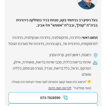
בעל ניסיון רב בניתוחי בקע, מנתח בכיר במחלקה כירורגית
בביה"ח "קפלן", ובבי"ח "אסותא" תל-אביב.
תחום ראשי:
כירורגיה
,
פרוקטולוגיה
,
כירורגיה אונקולוגית
,
כירורגיה
לפרוסקופית
,
כירורגיית שד
,
בקע והרניה
,
כירורגיה של מערכת העיכול
רחובות
,
ראשון לציון
,
קרית עקרון
שירותי בריאות כללית
,
מכבי שירותי בריאות
,
מאוחדת
,
איילון
,
הפניקס
,
הראל
,
כלל בריאות
,
מגדל
,
מנורה מבטחים
,
כללית
מושלם
"הרופא היה מאוד קשוב והשירות לםני ואחרי הניתוח היה מעולה
מאוד ממליצה"
לקריאת חוות הדעת
073-7828590