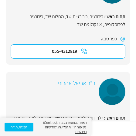
תחום ראשי:
כירורגיה
,
כירורגיית שד
,
מחלות שד
,
כירורגיה
לפרוסקופית
,
אונקולוגית שד
כפר סבא
055-4312819
ד"ר אריאל אהרוני
תחום ראשי:
יילוד וגינקולוגיה, רפואת נשים
,
אורוגינקולוגיה
,
סקירת
האתר משתמש בעוגיות (Cookies)
מערכות
,
היסטרוסקופיה
,
כירורגיה לפרוסקופית
לשיפור חוויית הגלישה.
למדיניות
הבנתי, תודה
הפרטיות