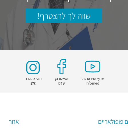
שווה לך להצטרף!
ערוץ הוידאו של
הפייסבוק
האינסטגרם
Infomed
שלנו
שלנו
 פופולאריים
אזור