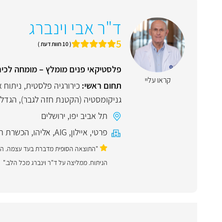
ד"ר אבי וינברג
5
( 10 חוות דעת )
פלסטיקאי פנים מומלץ – מומחה לכיר
קראו עליי
תחום ראשי:
כירורגיה פלסטית
,
ניתוח 
גניקומסטיה (הקטנת חזה לגבר)
,
הגדלת
תל אביב יפו
,
ירושלים
פרטי
,
איילון
,
AIG
,
אליהו
,
הכשרת הי
"התוצאה הסופית מדברת בעד עצמה. הרופ
הניתוח. ממליצה על ד"ר וינברג מכל הלב."