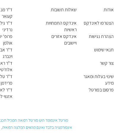
אודות
שאלות תשובות
ד"ר מנ
קעואר
הצטרפו לאינדקס
אינדקס התמחויות
ד"ר גיל
ראשיות
נרדיני
הצהרת נגישות
אינדקס אזורים
פרופ' י
ויישובים
אולמן
תנאי שימוש
ד"ר אבי
וינברג
צור קשר
ד"ר ראנ
אלח'טי
פאהום
שינוי בעלות ומאגר
ד"ר טלי
מידע
פרידמן
פרסום בפורטל
ד"ר לאו
אזגווי לו
פורטל אינפומד הינו פורטל רפואה המכיל תכנים
אינפורמציה בלבד ואינם מהווים המלצה רפואית, 