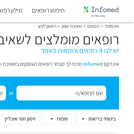
חיפוש רופאים
מילון רפוא
סוף
אינפומד
>
רופאים
>
שאיבת שומן
>
ראשון לציון
התפריט
הראשי.
רופאים מומלצים לשאיבת
יש לנו 4 רופאים ורופאות באתר
אינדקס
med
Info
מרכז לך מבחר רופאים העוסקים בשאיבת שומ
או
ביטוחי בריאות
שפות
זימון תור אונליין