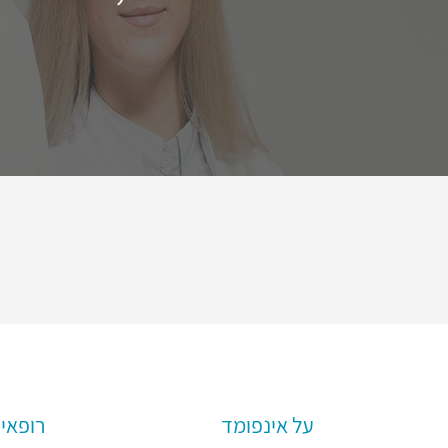
על אינפומד
רופאים