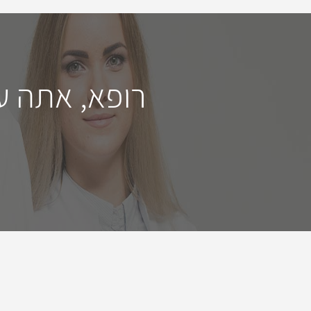
רופא, אתה ע