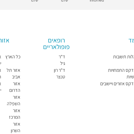
מד
רופאים
אזור
פופולאריים
ות תשובות
ד"ר
כל הארץ
א
גיל
י
נרדיני
דקס התמחויות
ד"ר רון
אזור תל
א
יות
טנצר
אביב
ה
דקס אזורים ויישובים
אזור
א
הדרום
י
ו
אזור
השפלה
אזור
המרכז
אזור
השרון