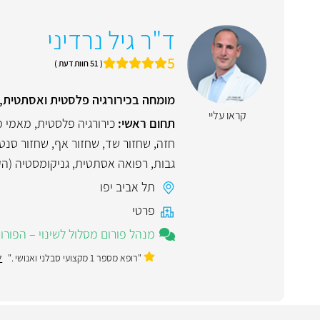
ד"ר גיל נרדיני
5
( 51 חוות דעת )
מומחה בכירורגיה פלסטית ואסתטית,
קראו עליי
תחום ראשי:
כירורגיה פלסטית
,
מאמי מ
חזה
,
שחזור שד
,
שחזור אף
,
שחזור סנט
גבות
,
רפואה אסתטית
,
גניקומסטיה (ה
תל אביב יפו
פרטי
מנהל פורום מסלול לשינוי – הפור
"רופא מספר 1 מקצועי סבלני ואנושי ."
ל