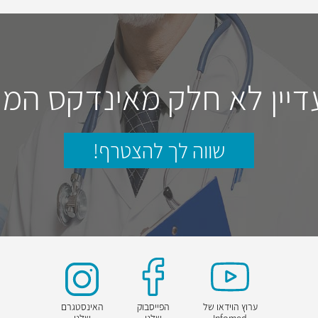
דיין לא חלק מאינדקס המו
שווה לך להצטרף!
ערוץ הוידאו של
הפייסבוק
האינסטגרם
Infomed
שלנו
שלנו