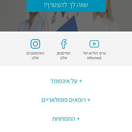
שווה לך להצטרף!
ערוץ הוידאו של
הפייסבוק
האינסטגרם
Infomed
שלנו
שלנו
על אינפומד
רופאים פופולאריים
התמחויות