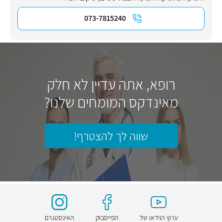
073-7815240
רופא, אתה עדיין לא חלק
מאינדקס המומחים שלנו?
שווה לך להצטרף!
ערוץ הוידאו של
הפייסבוק
האינסטגרם