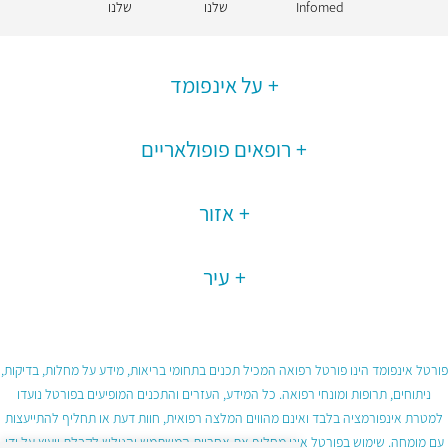
Infomed
שלנו
שלנו
על אינפומד
רופאים פופולאריים
אזור
עיר
פורטל אינפומד הינו פורטל רפואה המכיל תכנים בתחומי בריאות, מידע על מחלות, בדיקות,
ניתוחים, תרופות ומונחי רפואה. כל המידע, העזרים והתכנים המופיעים בפורטל נועדו
למטרת אינפורמציה בלבד ואינם מהווים המלצה רפואית, חוות דעת או תחליף להתייעצות
עם מומחה. שימוש בפורטל אינו מחליף את אחריות המשתמש והגולש לקבלת ייעוץ על ידי