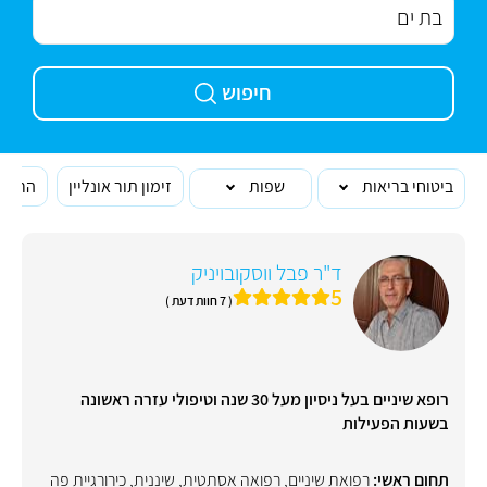
חיפוש
ביטוחי בריאות
שפות
זימון תור אונליין
הרופא
ד"ר פבל ווסקובויניק
5
( 7 חוות דעת )
רופא שיניים בעל ניסיון מעל 30 שנה וטיפולי עזרה ראשונה
בשעות הפעילות
תחום ראשי:
רפואת שיניים
,
רפואה אסתטית
,
שיננית
,
כירורגיית פה