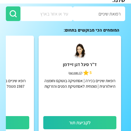
המומחים הכי מבוקשים בתחום:
ד"ר סיגל דגן זיידמן
ד"ר
5
5
(
17 חוות דעת
)
רופאת שיניים בכירה | אסתטיקה בוטוקס וחומצה
רופא שיניים בוגר
היאלורונית | מומחית לאסתטיקת הפנים והזרקות
1987 מטפל ב
מתקדמות עם ניסיון של מעל 30 שנה
לקביעת תור
לק