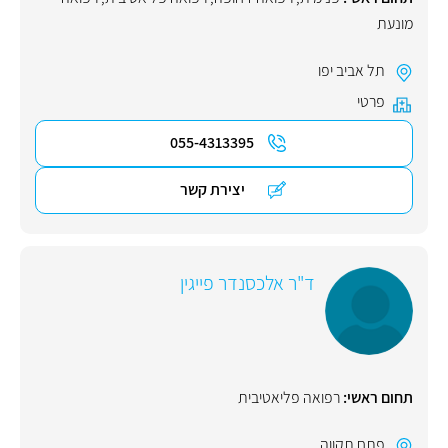
מונעת
תל אביב יפו
פרטי
055-4313395
יצירת קשר
ד"ר אלכסנדר פייגין
תחום ראשי:
רפואה פליאטיבית
פתח תקווה