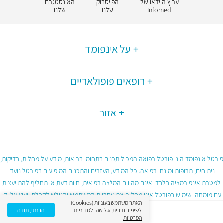
ערוץ הוידאו של
הפייסבוק
האינסטגרם
Infomed
שלנו
שלנו
על אינפומד
רופאים פופולאריים
אזור
פורטל אינפומד הינו פורטל רפואה המכיל תכנים בתחומי בריאות, מידע על מחלות, בדיקות,
ניתוחים, תרופות ומונחי רפואה. כל המידע, העזרים והתכנים המופיעים בפורטל נועדו
למטרת אינפורמציה בלבד ואינם מהווים המלצה רפואית, חוות דעת או תחליף להתייעצות
עם מומחה. שימוש בפורטל אינו מחליף את אחריות המשתמש והגולש לקבלת ייעוץ על ידי
האתר משתמש בעוגיות (Cookies)
גורם רפואי מוסמך ובכפוף לתנאי השימוש בפורטל.
לשיפור חוויית הגלישה.
למדיניות
הבנתי, תודה
הפרטיות