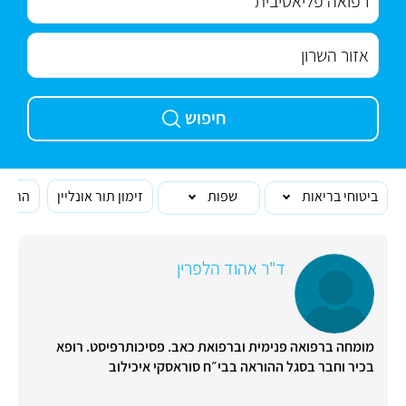
חיפוש
ביטוחי בריאות
שפות
זימון תור אונליין
הרופא
ד"ר אהוד הלפרין
מומחה ברפואה פנימית וברפואת כאב. פסיכותרפיסט. רופא
בכיר וחבר בסגל ההוראה בבי״ח סוראסקי איכילוב