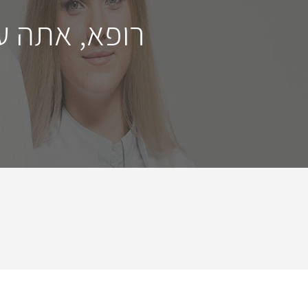
רופא, אתה ע