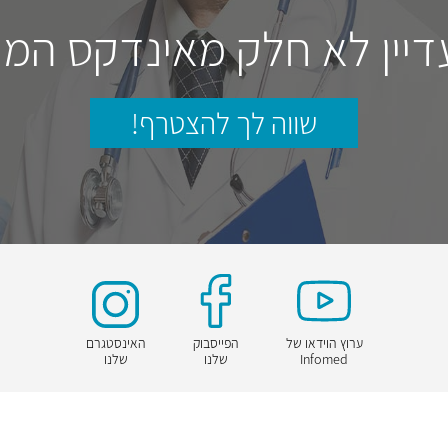
דיין לא חלק מאינדקס המו
שווה לך להצטרף!
ערוץ הוידאו של
הפייסבוק
האינסטגרם
Infomed
שלנו
שלנו