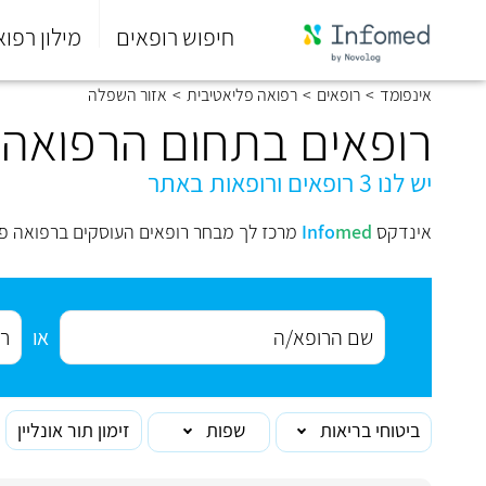
חיפוש רופאים
מילון רפוא
סוף
אינפומד
>
רופאים
>
רפואה פליאטיבית
>
אזור השפלה
התפריט
הראשי.
רופאים בתחום הרפואה 
יש לנו 3 רופאים ורופאות באתר
אינדקס
med
Info
מרכז לך מבחר רופאים העוסקים ברפואה פל
או
ביטוחי בריאות
שפות
זימון תור אונליין