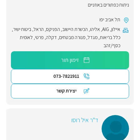
ניתוח כפתורים באוזניים
תל אביב יפו
איילון
,
AIG
,
אליהו
,
הכשרת היישוב
,
הפניקס
,
הראל
,
ביטוח ישיר
,
כלל בריאות
,
מגדל
,
מנורה מבטחים
,
דקלה
,
פרטי
,
לאומית
כסף/זהב
זימון תור
073-7821911
יצירת קשר
ד"ר איל רוסו