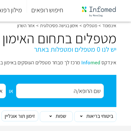
חיפוש רופאים
מילון רפוא
סוף
אינפומד
>
מטפלים
>
אימון בגישה פסיכולוגית
>
אזור השרון
התפריט
הראשי.
מטפלים בתחום האימון ב
יש לנו 0 מטפלים ומטפלות באתר
אינדקס
med
Info
מרכז לך מבחר מטפלים העוסקים באימון בגי
או
ביטוחי בריאות
שפות
זימון תור אונליין