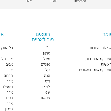
Infomed
שלנו
שלנו
ומד
רופאים
אז
פופולאריים
אלות תשובות
ד"ר
כל הארץ
ארנון
לוי
ינדקס התמחויות
מיכל
אזור תל
אשיות
מועלם
אביב
ינדקס אזורים ויישובים
יעל
אזור
סנה
הדרום
חלי
אזור
לניאדו
השפלה
שלי
אזור
שמשונ
המרכז
י
אזור
השרון