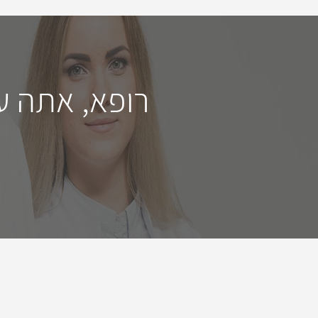
רופא, אתה ע