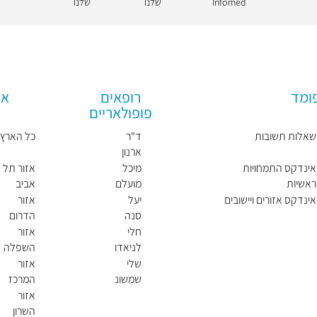
Infomed
שלנו
שלנו
פומד
רופאים
אז
פופולאריים
שאלות תשובות
ד"ר
כל הארץ
ארנון
לוי
אינדקס התמחויות
מיכל
אזור תל
ראשיות
מועלם
אביב
אינדקס אזורים ויישובים
יעל
אזור
סנה
הדרום
חלי
אזור
לניאדו
השפלה
שלי
אזור
שמשונ
המרכז
י
אזור
השרון