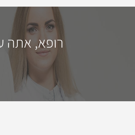
רופא, אתה ע