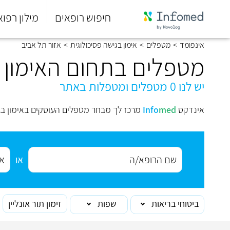
חיפוש רופאים
מילון רפוא
סוף
אינפומד
>
מטפלים
>
אימון בגישה פסיכולוגית
>
אזור תל אביב
התפריט
הראשי.
מטפלים בתחום האימון ב
יש לנו 0 מטפלים ומטפלות באתר
אינדקס
med
Info
מרכז לך מבחר מטפלים העוסקים באימון בגי
או
ביטוחי בריאות
שפות
זימון תור אונליין