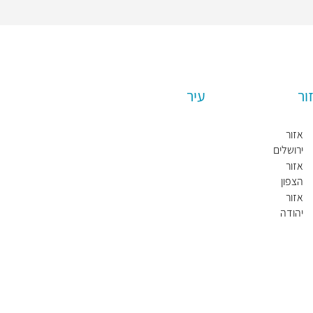
ור
עיר
אזור
ת
ירושלים
ל
א
אזור
ב
הצפון
י
אזור
ב
יהודה
י
ושומרון
פ
ו