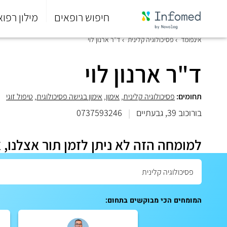
חיפוש רופאים
מילון רפוא
סוף
אינפומד
פסיכולוגיה קלינית
ד"ר ארנון לוי
התפריט
הראשי.
ד"ר ארנון לוי
תחומים:
פסיכולוגיה קלינית
,
אימון
,
אימון בגישה פסיכולוגית
,
טיפול זוגי
בורוכוב 39, גבעתיים
|
0737593246
למומחה הזה לא ניתן לזמן תור אצלנו, 
המומחים הכי מבוקשים בתחום: