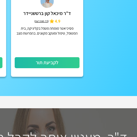
ד"ר מיכאל קון ברטשניידר
4.9
(
15 חוות דעת
)
פסיכיאטר מומחה מטפל בקליניקה, בית
המטופל, טיפול ומעקב מקוונים. בהפרעות מצב
רוח, הפרעות קשב וריכוז, הפרעות פסיכוטיות
אקוטיות וכרוניות, הפרעות אישי...
לקביעת תור