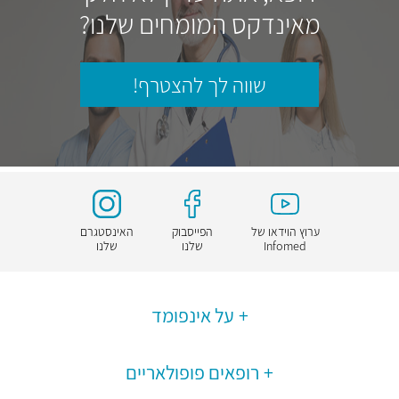
מאינדקס המומחים שלנו?
שווה לך להצטרף!
ערוץ הוידאו של
הפייסבוק
האינסטגרם
Infomed
שלנו
שלנו
על אינפומד
רופאים פופולאריים