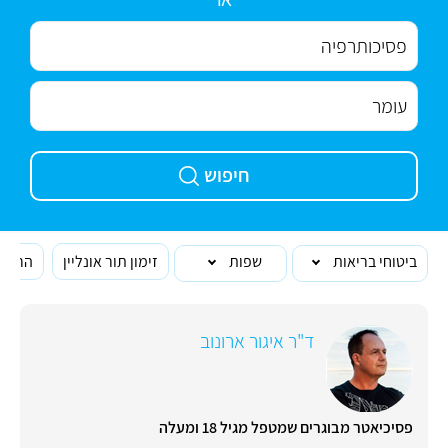
חיפוש
ביטוחי בריאות
שפות
זימון תור אונליין
הרופא
ד"ר איגור ארונוב
פסיכיאטר מבוגרים שמטפל מגיל 18 ומעלה