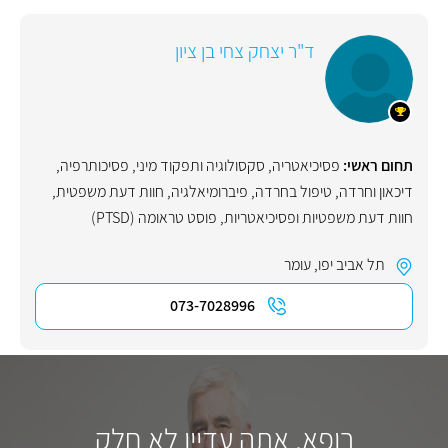
ד"ר יצחק צחי בן ציון
תחום ראשי:
פסיכיאטריה
,
סקסולוגיה ותפקוד מיני
,
פסיכותרפיה
,
דיכאון וחרדה
,
טיפול בחרדה
,
פיברומיאלגיה
,
חוות דעת משפטית
,
חוות דעת משפטיות ופסיכיאטריות
,
פוסט טראומה (PTSD)
תל אביב יפו
,
עומר
073-7028996
רופא, אתה עדיין לא חלק