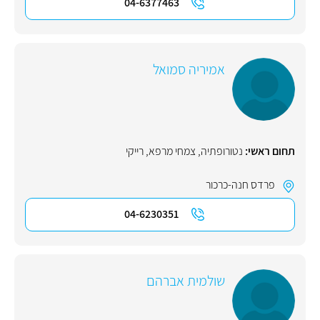
04-6377463
אמיריה סמואל
תחום ראשי:
נטורופתיה
,
צמחי מרפא
,
רייקי
פרדס חנה-כרכור
04-6230351
שולמית אברהם