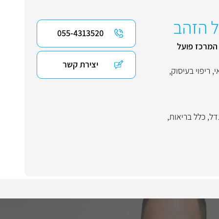
ל הזהב
055-4313520
 המרכז פועל
יצירת קשר
י
,
ריפוי בעיסוק
,
דל
,
כלל בריאות
,