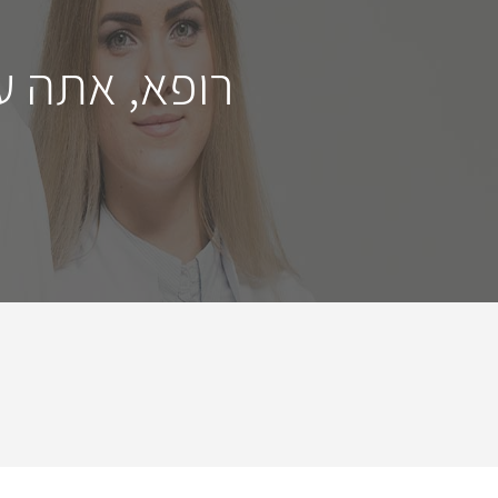
רופא, אתה ע