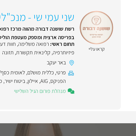
שני עמי שי - מנכ"ל
רשת שושנה דבורה מהווה מרכז רפואי מ
בפריסה ארצית ומספק מעטפת הוליס
תחום ראשי:
רפואה משלימה
,
חוות דע
קראו עליי
פיזיותרפיה
,
קלינאית תקשורת
,
תזונה
באר יעקב
פרטי
,
כללית מושלם
,
לאומית כסף/
הפניקס
,
AIG
,
איילון
,
ביטוח ישיר
,
מ
מנהלת פורום הגיל השלישי