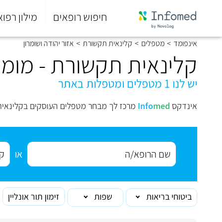
חיפוש רופאים
מילון רפוא
סוף
אינפומד
>
מטפלים
>
קלינאית תקשורת
>
אזור יהודה ושומרון
התפריט
הראשי.
קלינאית תקשורת - מומח
יש לנו 1 מטפלים ומטפלות באתר
אינדקס
med
Info
מרכז לך מבחר מטפלים העוסקים בקלינאית 
או
ביטוחי בריאות
שפות
זימון תור אונליין