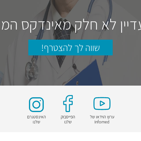
דיין לא חלק מאינדקס המו
שווה לך להצטרף!
ערוץ הוידאו של
הפייסבוק
האינסטגרם
Infomed
שלנו
שלנו