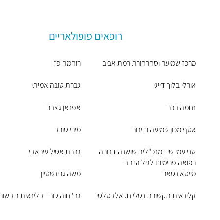
רופאים פופולאריים
מרכז שמיעה וסחרחורת רמת אביב
רוחמה פז
אורלי בלוך דייגי
גברת טובה אמיתי
נחמה בכר
אפנאן גאבר
אסף מכון שמיעה ודיבור
מירי טורק
שני עמי שי - מנכ"לית שושנה דבורה
גברת אסיל עיראקי
רפואה פרימיום לגיל הזהב
מייסא נסאר
משה גרינשטיין
קלינאית תקשורת נטלי ח. אלקסלסי
גב' חוה טור - קלינאית תקשור