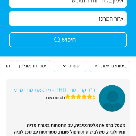
חיפוש
ביטוחי בריאות
שפות
זימון תור אונליין
הרופא
ד"ר קובי טובי PHD - מרפאת טובי טבעי
5
( 5 חוות דעת )
מטפל ברפואה אלטרנטיבית, עם התמחות באורתופדיה
ונוירולוגיה, משלב שיטות טיפול שונות, מסורתיות עם טכנולוגיה