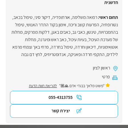
חדשנית
תחום ראשי:
רפואה משלימה
,
אורתופדיה
,
דיקור סיני
,
טיפול בכאב
,
נטורופתיה
,
הפרעות קשב וריכוז
,
אימון בקוד התדר האנושי
,
טיפול
בהתמכרויות
,
טינטון
,
כאבי גב
,
כאבים באגן
,
דלקות מפרקים
,
מחלות
של מערכת העיכול
,
בעיות עיכול
,
כאב ראש ומיגרנה
,
מחלות
אוטואימוניות
,
דיכאון וחרדה
,
טיפול בחרדה
,
פרחי באך וצמחי מרפא
לילדים
,
התקפי חרדה ופאניקה
,
אנדומטריוזיס
,
לחץ דם גבוה
ראשון לציון
פרטי
"פשוט מלאך בבגדי אדם 🙏🏼"
לקריאת חוות הדעת
055-4313755
יצירת קשר