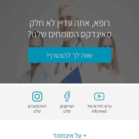
רופא, אתה עדיין לא חלק
מאינדקס המומחים שלנו?
שווה לך להצטרף!
ערוץ הוידאו של
הפייסבוק
האינסטגרם
Infomed
שלנו
שלנו
על אינפומד