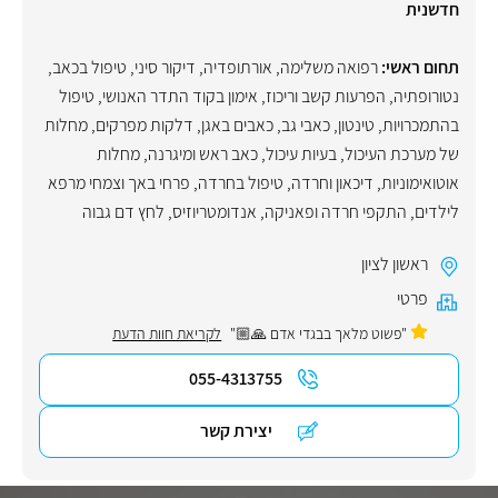
חדשנית
תחום ראשי:
רפואה משלימה
,
אורתופדיה
,
דיקור סיני
,
טיפול בכאב
,
נטורופתיה
,
הפרעות קשב וריכוז
,
אימון בקוד התדר האנושי
,
טיפול
בהתמכרויות
,
טינטון
,
כאבי גב
,
כאבים באגן
,
דלקות מפרקים
,
מחלות
של מערכת העיכול
,
בעיות עיכול
,
כאב ראש ומיגרנה
,
מחלות
אוטואימוניות
,
דיכאון וחרדה
,
טיפול בחרדה
,
פרחי באך וצמחי מרפא
לילדים
,
התקפי חרדה ופאניקה
,
אנדומטריוזיס
,
לחץ דם גבוה
ראשון לציון
פרטי
"פשוט מלאך בבגדי אדם 🙏🏼"
לקריאת חוות הדעת
055-4313755
יצירת קשר