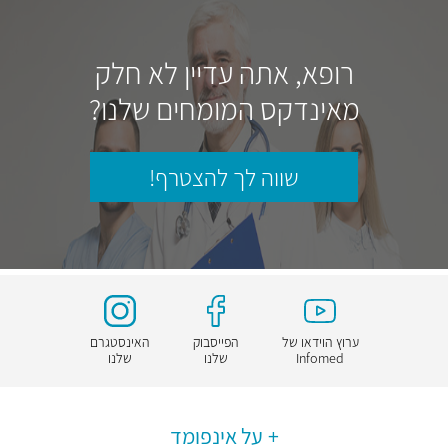
רופא, אתה עדיין לא חלק
מאינדקס המומחים שלנו?
שווה לך להצטרף!
ערוץ הוידאו של
הפייסבוק
האינסטגרם
Infomed
שלנו
שלנו
על אינפומד