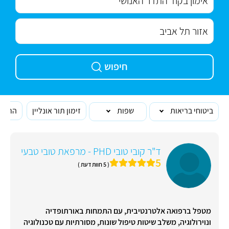
חיפוש
ביטוחי בריאות
שפות
זימון תור אונליין
הרופא
ד"ר קובי טובי PHD - מרפאת טובי טבעי
5
( 5 חוות דעת )
מטפל ברפואה אלטרנטיבית, עם התמחות באורתופדיה
ונוירולוגיה, משלב שיטות טיפול שונות, מסורתיות עם טכנולוגיה