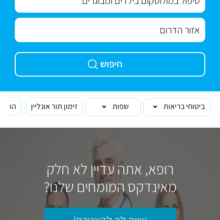
חיפוש
ביטוחי בריאות
שפות
זימון תור אונליין
הרופא
רופא, אתה עדיין לא חלק
מאינדקס המומחים שלנו?