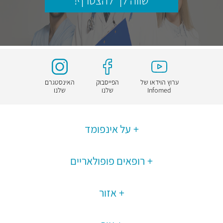
שווה לך להצטרף!
ערוץ הוידאו של
הפייסבוק
האינסטגרם
Infomed
שלנו
שלנו
על אינפומד
רופאים פופולאריים
אזור