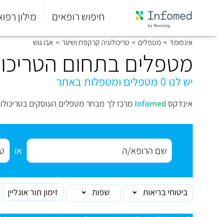
חיפוש רופאים
מילון רפוא
סוף
אינפומד
>
מטפלים
>
טריכולוגיה קרקפת ושיער
>
אבו גוש
התפריט
הראשי.
מטפלים בתחום הטריכולו
יש לנו 0 מטפלים ומטפלות באתר
אינדקס
med
Info
מרכז לך מבחר מטפלים העוסקים בטריכולוגי
או
ביטוחי בריאות
שפות
זימון תור אונליין