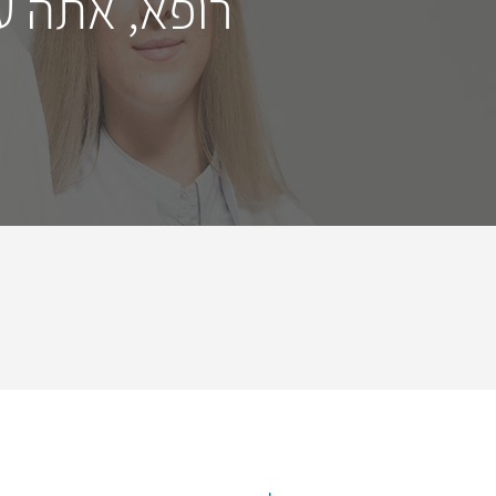
רופא, אתה ע