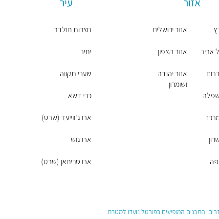
אזור
עיר
ץ
אזור ירושלים
חצרות חולדה
 אביב
אזור הצפון
יתיר
רום
אזור יהודה
שערי תקווה
ושומרון
שפלה
כרי דשא
מרכז
אבו ג'ווייעד (שבט)
רון
אבו גוש
פה
אבו סריחאן (שבט)
עזרים והתכנים המופיעים בפורטל נועדו למטרת