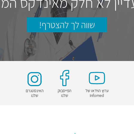
דיין לא חלק מאינדקס המו
שווה לך להצטרף!
ערוץ הוידאו של
הפייסבוק
האינסטגרם
Infomed
שלנו
שלנו