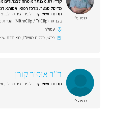
קרדיולוג מצנתר מומחה לצנתורים מו
מדיקל סנטר, מרכז רפואי אסותא רמת
תחום ראשי:
קרדיולוגיה
,
צינתור לב
,
מח
קראו עליי
בצנתור (MitraClip / TriClip)
,
סגירת פ
עפולה
פרטי
,
כללית מושלם
,
מאוחדת שיא
ד"ר אופיר קורן
תחום ראשי:
קרדיולוגיה
,
צינתור לב
,
אי
קראו עליי