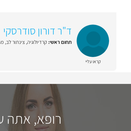
ד"ר דורון סודרסקי
תחום ראשי:
קרדיולוגיה
,
צינתור לב
,
מח
קראו עליי
רופא, אתה ע