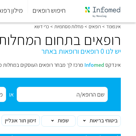
חיפוש רופאים
מילון רפוא
סוף
אינפומד
>
רופאים
>
מחלות מסתמיות
>
כרי דשא
התפריט
הראשי.
רופאים בתחום המחלות 
יש לנו 0 רופאים ורופאות באתר
אינדקס
med
Info
מרכז לך מבחר רופאים העוסקים במחלות מ
או
ביטוחי בריאות
שפות
זימון תור אונליין