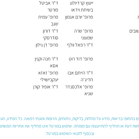
ייעוץ קרדיולוג
ד"ר אביטל
בשיחת וידאו
פורטר
פרופ' יורם אגמון
פרופ' עמית
שגב
שובים
פרופ' שרה
ד"ר דורון
שמעוני
סודרסקי
ד"ר רפאל וולף
פרופ' דן גילון
פרופ' דוד רוט
ד"ר חנה וקנין
אסא
ד"ר הייתם אבו
פרופ' זאזא
חדיג'ה
יעקבישוילי
פרופ' אלכסנדר
ד"ר אופיר קורן
שגיא
 בתחומי בריאות, מידע על מחלות, בדיקות, ניתוחים, תרופות ומונחי רפואה. כל המידע, ה
חוות דעת או תחליף להתייעצות עם מומחה. שימוש בפורטל אינו מחליף את אחריות המשתמש 
ובכפוף לתנאי השימוש בפורטל.