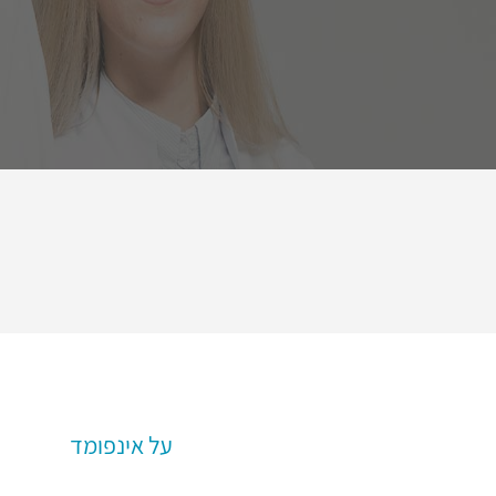
על אינפומד