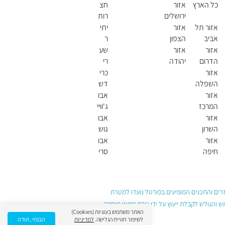
כל הארץ
אזור
חצ
ירושלים
רות
חול
אזור תל
אזור
יתי
דה
אביב
הצפון
ר
אזור
אזור
שע
הדרום
יהודה
רי
ושומרון
תקו
אזור
כרי
וה
השפלה
דש
א
אזור
אבו
המרכז
ג'וויי
עד
אזור
אבו
(ש
השרון
גוש
בט)
אזור
אבו
חיפה
סרי
חאן
(ש
בט)
עזרים והתכנים המופיעים בפורטל נועדו למטרת
והגולש לקבלת ייעוץ על ידי גורם רפואי מוסמך
האתר משתמש בעוגיות (Cookies)
לשיפור חוויית הגלישה.
למדיניות
הבנתי, תודה