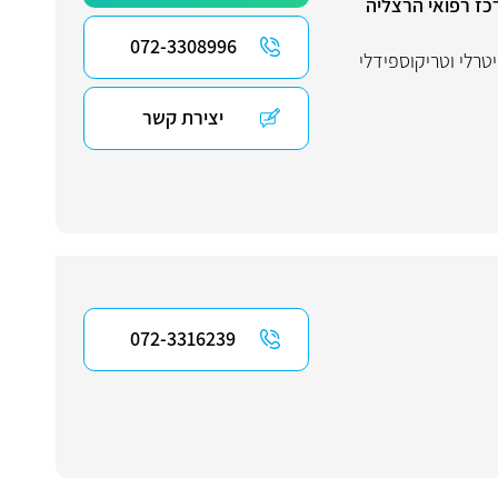
כז רפואי הרצליה
072-3308996
טרלי וטריקוספידלי
יצירת קשר
072-3316239