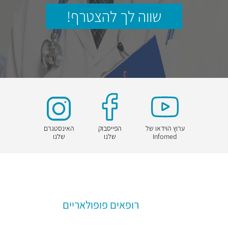
שווה לך להצטרף!
ערוץ הוידאו של
הפייסבוק
האינסטגרם
Infomed
שלנו
שלנו
רופאים פופולאריים