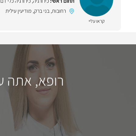
תחום ראשי:
כירורגיה
,
כירורגיה כלי דם
רחובות
,
בני ברק
,
מודיעין עילית
קראו עליי
רופא, אתה ע