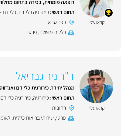
רופאה מומחית, בכירה בתחום מחלות 
תחום ראשי:
כירורגיה כלי דם
,
כלי דם –
כפר סבא
קראו עליי
כללית מושלם
,
פרטי
ד"ר ניר גבריאל
מנהל יחידת כירורגית כלי דם ואנדווס
תחום ראשי:
כירורגיה
,
כירורגיה כלי דם
רחובות
קראו עליי
פרטי
,
שירותי בריאות כללית
,
לאומי