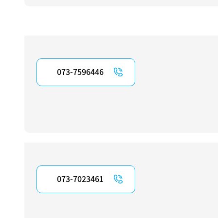
073-7596446
073-7023461