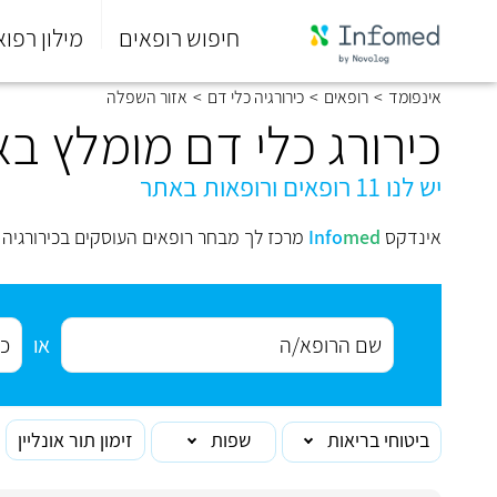
חיפוש רופאים
מילון רפוא
סוף
אינפומד
>
רופאים
>
כירורגיה כלי דם
>
אזור השפלה
התפריט
הראשי.
כירורג כלי דם מומלץ ב
יש לנו 11 רופאים ורופאות באתר
אינדקס
med
Info
מרכז לך מבחר רופאים העוסקים בכירורגיה 
או
ביטוחי בריאות
שפות
זימון תור אונליין