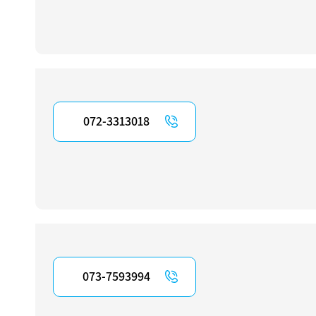
072-3313018
073-7593994