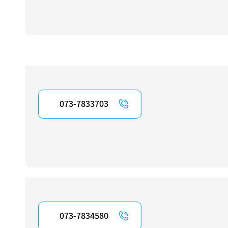
073-7833703
073-7834580