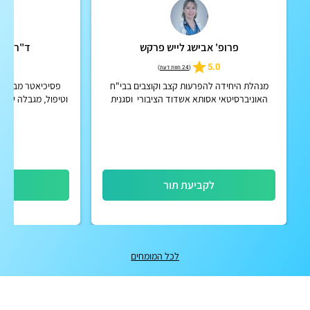
פרופ' אבישג לייש פרקש
ד"ר פבל
4.9
5.0
(
24 חוות דעת
)
מנהלת היחידה להפרעות קצב וקוצבים בבי"ח
פסיכיאטר מבוגרים
האוניברסיטאי אסותא אשדוד הציבורי וסגנית
מנהל המערך הקרדיולוגי בבית החולים
פ
לקביעת תור
לק
לכל המומחים