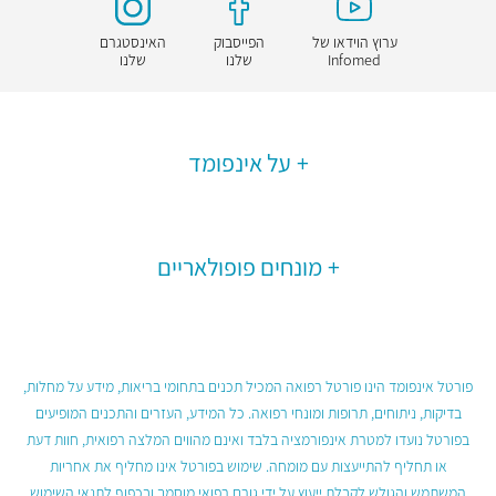
ערוץ הוידאו של
הפייסבוק
האינסטגרם
Infomed
שלנו
שלנו
על אינפומד
מונחים פופולאריים
פורטל אינפומד הינו פורטל רפואה המכיל תכנים בתחומי בריאות, מידע על מחלות,
בדיקות, ניתוחים, תרופות ומונחי רפואה. כל המידע, העזרים והתכנים המופיעים
בפורטל נועדו למטרת אינפורמציה בלבד ואינם מהווים המלצה רפואית, חוות דעת
או תחליף להתייעצות עם מומחה. שימוש בפורטל אינו מחליף את אחריות
המשתמש והגולש לקבלת ייעוץ על ידי גורם רפואי מוסמך ובכפוף לתנאי השימוש