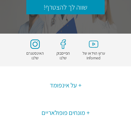
שווה לך להצטרף!
ערוץ הוידאו של
הפייסבוק
האינסטגרם
Infomed
שלנו
שלנו
על אינפומד
מונחים פופולאריים