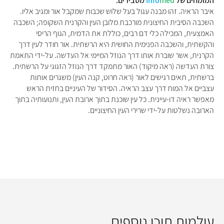
המומחים של
med
Info
מסבירים:
איבר הראיה. זהו מבנה עגול בעל שלוש שכבות שמקבל אור ומגיב אליו.
השכבה הסיבית החיצונית מורכבת מלובן העין והקרנית השקופה; השכבה
האמצעית, המכילה כלי דם רבים, כוללת את הדמית, הגוף הריסי
והקשתית, והשכבה הפנימית החושית היא הרשתית. אור חודר לעין דרך
הקרנית, אשר שוברת אותו דרך הנוזל המיימי אל העדשה. על-ידי התאמת
צורת העדשה (ראה מיקוד) האור מתמקד דרך הנוזל הזגוגי על הרשתית.
ברשתית, תאים רגישים לאור (ראה חרוט, קנה העין) משגרים אותות
עצביים אל המוח דרך עצב הראיה. הסידור של העיניים בחזית הראש
מאפשר ראיה דו-עיינית. כל עין שוכנת בתוך ארובת העין, ותנועותיה בתוך
הארובה נשלטות על-ידי שרירי העין החיצוניים.
עולמות תוכן נוספים