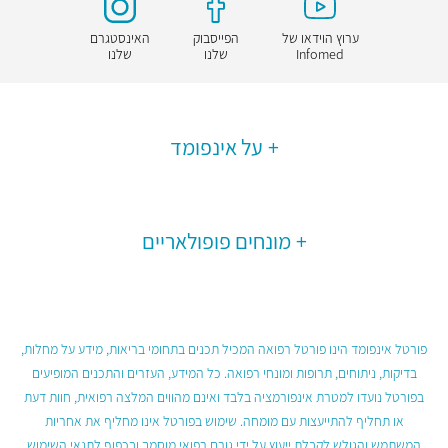
ערוץ הוידאו של
הפייסבוק
האינסטגרם
Infomed
שלנו
שלנו
על אינפומד
מונחים פופולאריים
פורטל אינפומד הינו פורטל רפואה המכיל תכנים בתחומי בריאות, מידע על מחלות,
בדיקות, ניתוחים, תרופות ומונחי רפואה. כל המידע, העזרים והתכנים המופיעים
בפורטל נועדו למטרת אינפורמציה בלבד ואינם מהווים המלצה רפואית, חוות דעת
או תחליף להתייעצות עם מומחה. שימוש בפורטל אינו מחליף את אחריות
המשתמש והגולש לקבלת ייעוץ על ידי גורם רפואי מוסמך ובכפוף לתנאי השימוש