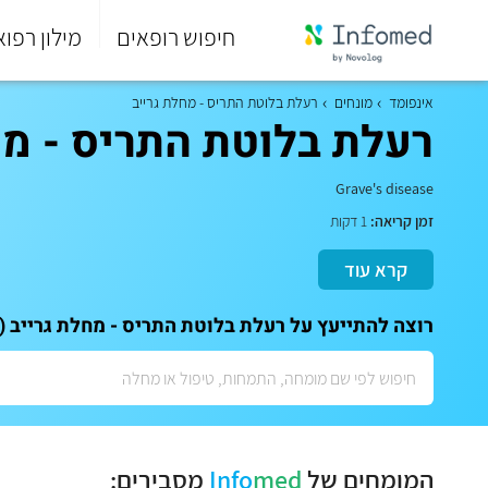
חיפוש רופאים
מילון רפוא
סוף
התפריט
אינפומד
מונחים
רעלת בלוטת התריס - מחלת גרייב
הראשי.
רעלת בלוטת התריס - מחלת גרייב (e
Grave's disease
זמן קריאה:
1 דקות
קרא עוד
רוצה להתייעץ על רעלת בלוטת התריס - מחלת גרייב (Grave's disease)? לתאום ייעוץ אישי עם המומחים שלנו:
המומחים של
med
Info
מסבירים: