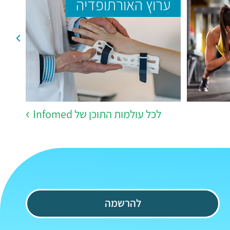
ערוץ האורתופדיה
ער
לכל עולמות התוכן של Infomed
להרשמה