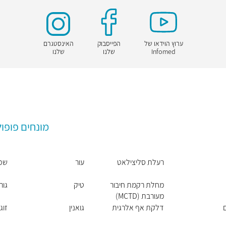
ערוץ הוידאו של
הפייסבוק
האינסטגרם
Infomed
שלנו
שלנו
מונחים פופול
רעלת סליצילאט
עור
שפ
מחלת רקמת חיבור
טיק
גור
מעורבת (MCTD)
דלקת אף אלרגית
גואנין
זוג