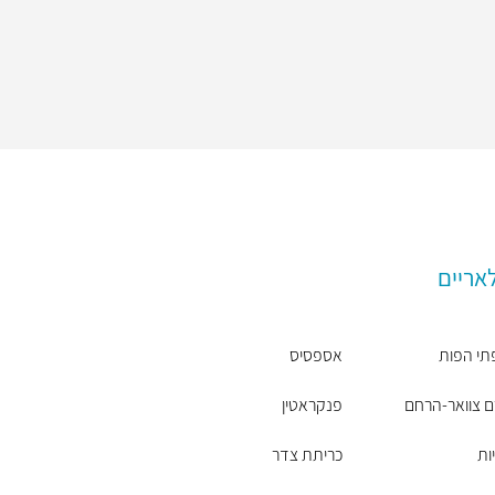
אריים
תי הפות
אספסיס
ם צוואר-הרחם
פנקראטין
יות
כריתת צדר