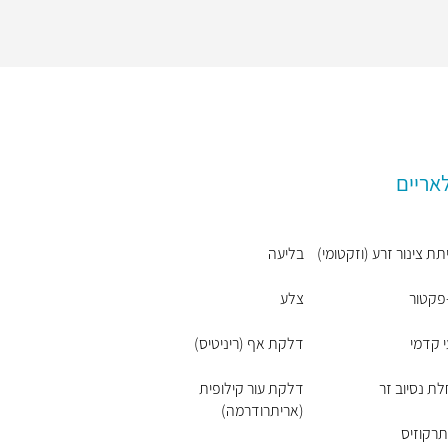
אריים
תת צינור זרע (וזקטומי)
בליעה
פקטור
צלע
 קדמי
דלקת אף (ריניטיס)
ת נסיוב זר
דלקת עור קילופית
(אריתרודרמה)
רקוזיס