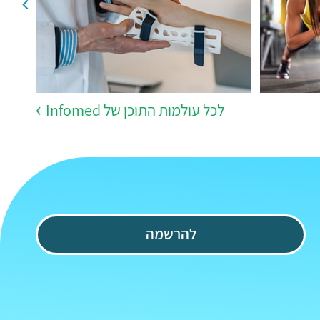
לכל עולמות התוכן של Infomed
להרשמה