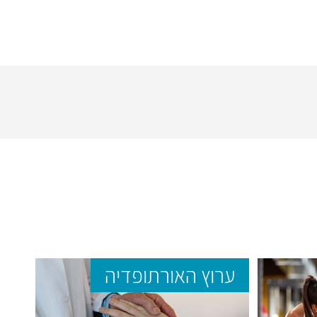
ערוץ האורתופדיה
ער