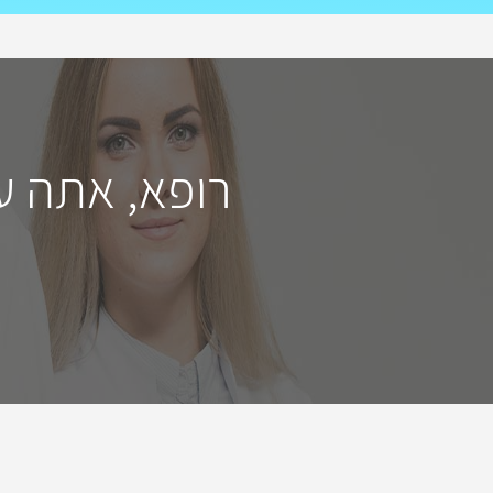
רופא, אתה ע