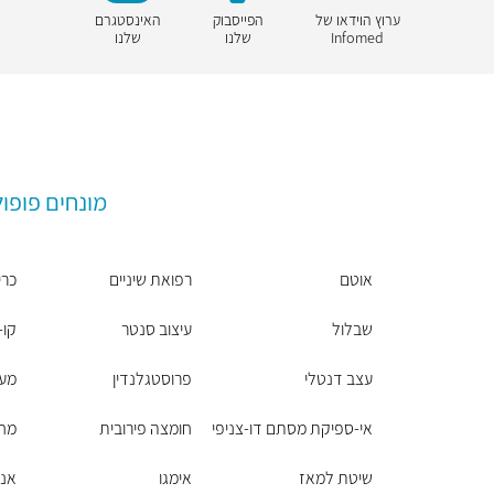
ערוץ הוידאו של
הפייסבוק
האינסטגרם
Infomed
שלנו
שלנו
מונחים פופול
אוטם
רפואת שיניים
כרי
שבלול
עיצוב סנטר
קו-
עצב דנטלי
פרוסטגלנדין
מעי
אי-ספיקת מסתם דו-צניפי
חומצה פירובית
מחל
שיטת למאז
אימגו
אנת