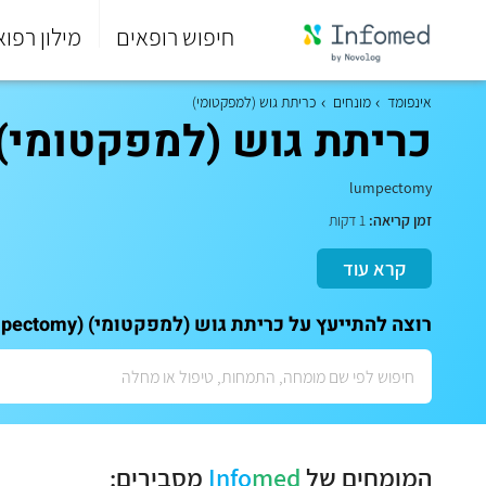
חיפוש רופאים
מילון רפוא
סוף
התפריט
אינפומד
מונחים
כריתת גוש (למפקטומי)
הראשי.
כריתת גוש (למפקטומי) (umpectomy
lumpectomy
זמן קריאה:
1 דקות
קרא עוד
רוצה להתייעץ על כריתת גוש (למפקטומי) (lumpectomy)? לתאום ייעוץ אישי עם המומחים שלנו:
המומחים של
med
Info
מסבירים: