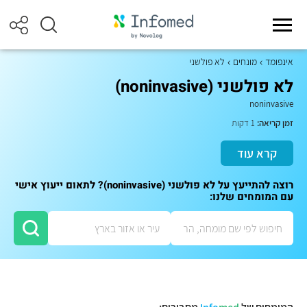
אינפומד
מונחים
לא פולשני
לא פולשני (noninvasive)
noninvasive
זמן קריאה:
1 דקות
קרא עוד
רוצה להתייעץ על לא פולשני (noninvasive)? לתאום ייעוץ אישי
עם המומחים שלנו: