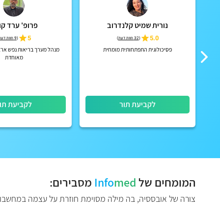
נורית שמיט קלנדרוב
פרופ' ערד ק
פאה
5.0
5
(
32 חוות דעת
)
(
9 חוות דעת
פסיכולוגית התפתחותית מומחית
מנהל מערך בריאות נפש ארצי
מאוחדת
לקביעת תור
לקביעת תו
המומחים של
med
Info
מסבירים:
צורה של אובססיה, בה מילה מסוימת חוזרת על עצמה במחשבות