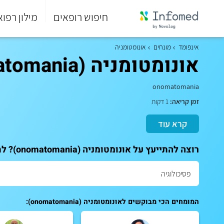
חיפוש רופאים
מילון רפוא
סוף
התפריט
אינפומד
מונחים
אונומטומניה
הראשי.
אונומטומניה (onomatomania)
onomatomania
זמן קריאה:
1 דקות
קרא עוד
רוצה להתייעץ על אונומטומניה (onomatomania)? לתאום ייעוץ אישי עם המומחים שלנו:
המומחים הכי מבוקשים לאונומטומניה (onomatomania):