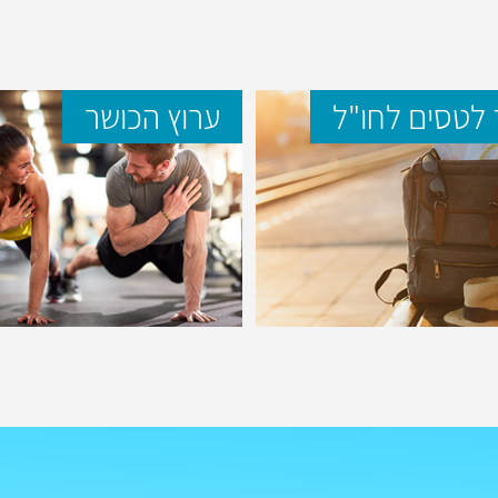
לטסים לחו"ל
ערוץ הכושר