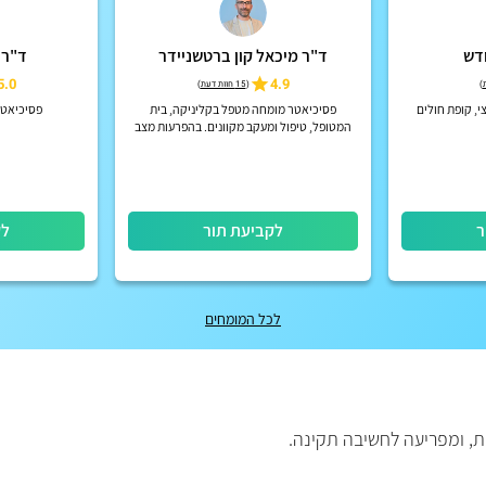
ודש
ד"ר מיכאל קון ברטשניידר
ד"ר 
5.0
4.9
)
(
15 חוות דעת
)
, קופת חולים
פסיכיאטר מומחה מטפל בקליניקה, בית
פסיכיאטר 
המטופל, טיפול ומעקב מקוונים. בהפרעות מצב
רוח, הפרעות קשב וריכוז, הפרעות פסיכוטיות
אקוטיות וכרוניות, הפרעות אישי...
ר
לקביעת תור
לק
לכל המומחים
, ומפריעה לחשיבה תקינה.