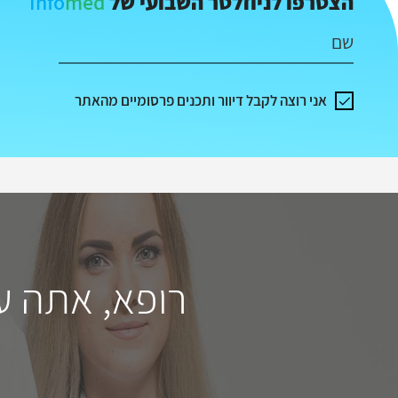
Info
med
הצטרפו לניוזלטר השבועי של
שם
אני רוצה לקבל דיוור ותכנים פרסומיים מהאתר
רופא, אתה ע